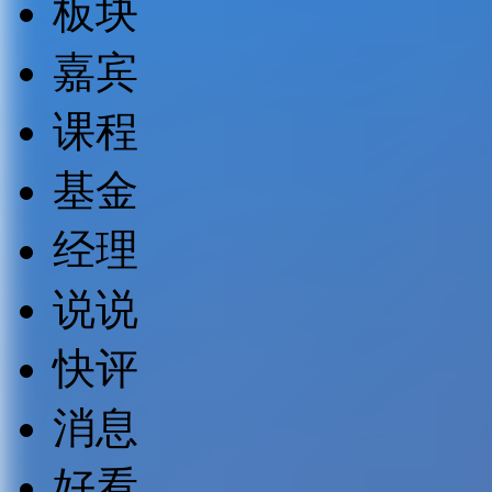
板块
嘉宾
课程
基金
经理
说说
快评
消息
好看