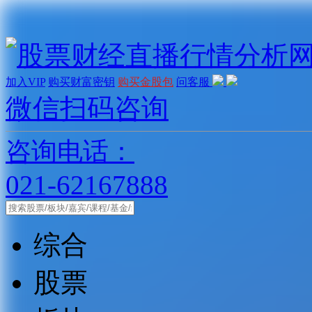
加入VIP
购买财富密钥
购买金股包
问客服
微信扫码咨询
咨询电话：
021-62167888
综合
股票