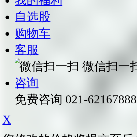
我的福利
自选股
购物车
客服
微信扫一
咨询
免费咨询
021-62167888
X