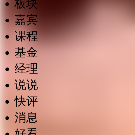
板块
嘉宾
课程
基金
经理
说说
快评
消息
好看