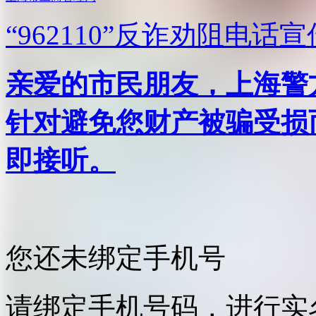
“962110”
反诈劝阻电话宣
亲爱的市民朋友，上海警方反
针对避免您财产被骗受损
即接听。
您还未绑定手机号
请绑定手机号码，进行实