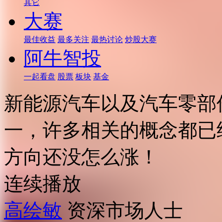
其它
大赛
最佳收益
最多关注
最热讨论
炒股大赛
阿牛智投
一起看盘
股票
板块
基金
新能源汽车以及汽车零部
一，许多相关的概念都已
方向还没怎么涨！
连续播放
高绘敏
资深市场人士