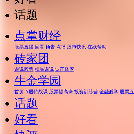
话题
点掌财经
股票直播
回看
预告
点播
股市快讯
在线帮助
砖家团
说说股票
精品说说
认证砖家
牛金学园
首页
A股特战课
股票提高班
投资训练营
金融必学
股票五
话题
好看