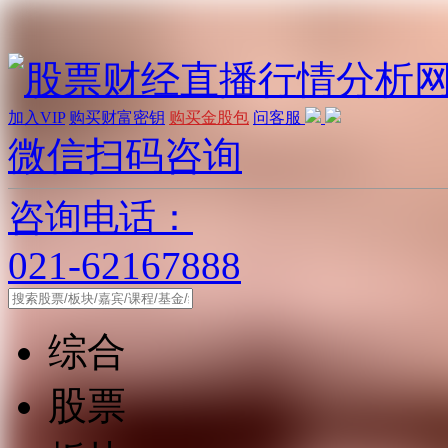
加入VIP
购买财富密钥
购买金股包
问客服
微信扫码咨询
咨询电话：
021-62167888
综合
股票