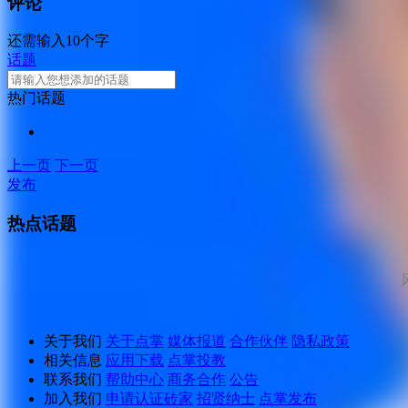
评论
还需输入10个字
话题
热门话题
上一页
下一页
发布
热点话题
关于我们
关于点掌
媒体报道
合作伙伴
隐私政策
相关信息
应用下载
点掌投教
联系我们
帮助中心
商务合作
公告
加入我们
申请认证砖家
招贤纳士
点掌发布