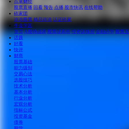
点掌财经
股票直播
回看
预告
点播
股市快讯
在线帮助
砖家团
说说股票
精品说说
认证砖家
牛金学园
首页
A股特战课
股票提高班
投资训练营
金融必学
股票五
话题
好看
快评
财商
股票基础
能力级别
交易心法
选股技巧
技术分析
基本分析
行业分析
宏观分析
指标公式
投资基金
债券
期货