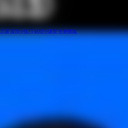
元课
股市小技巧
财经小课堂
牛券商城