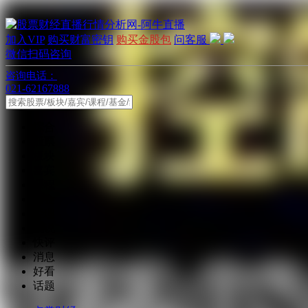
加入VIP
购买财富密钥
购买金股包
问客服
微信扫码咨询
咨询电话：
021-62167888
综合
股票
板块
嘉宾
课程
基金
经理
说说
快评
消息
好看
话题