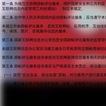
第一条 为规范互联网跟帖评论服务，维护国家安全和公共利
互联网信息内容管理工作的通知》，制定本规定。
第二条 在中华人民共和国境内提供跟帖评论服务，应当遵守本
本规定所称跟帖评论服务，是指互联网站、应用程序、互动传
号、表情、图片、音视频等信息的服务。
第三条 国家互联网信息办公室负责全国跟帖评论服务的监督
各级互联网信息办公室应当建立健全日常检查和定期检查相结
第四条 跟帖评论服务提供者提供互联网新闻信息服务相关的
第五条 跟帖评论服务提供者应当严格落实主体责任，依法履行
（一）按照“后台实名、前台自愿”原则，对注册用户进行真实
（二）建立健全用户信息保护制度，收集、使用用户个人信息
（三）对新闻信息提供跟帖评论服务的，应当建立先审后发制
（四）提供“弹幕”方式跟帖评论服务的，应当在同一平台和页