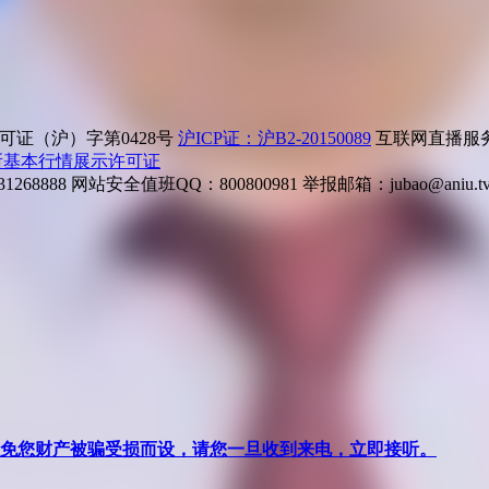
证（沪）字第0428号
沪ICP证：沪B2-20150089
互联网直播服务企
所基本行情展示许可证
268888
网站安全值班QQ：800800981
举报邮箱：
jubao@aniu.t
针对避免您财产被骗受损而设，请您一旦收到来电，立即接听。