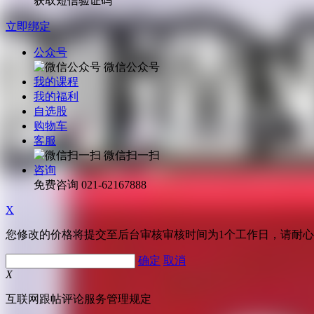
获取短信验证码
立即绑定
公众号
微信公众号
我的课程
我的福利
自选股
购物车
客服
微信扫一扫
咨询
免费咨询
021-62167888
X
您修改的价格将提交至后台审核审核时间为1个工作日，请耐
确定
取消
X
互联网跟帖评论服务管理规定