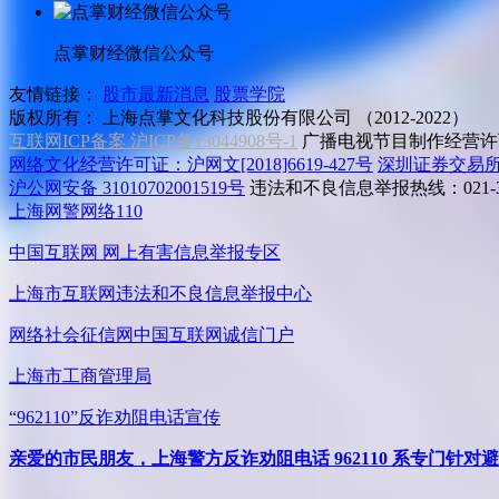
点掌财经微信公众号
友情链接：
股市最新消息
股票学院
版权所有：
上海点掌文化科技股份有限公司 （2012-2022）
互联网ICP备案 沪ICP备13044908号-1
广播电视节目制作经营许可
网络文化经营许可证：沪网文[2018]6619-427号
深圳证券交易
沪公网安备 31010702001519号
违法和不良信息举报热线：021-31
上海网警网络110
中国互联网
网上有害信息举报专区
上海市互联网
违法和不良信息举报中心
网络社会征信网
中国互联网诚信门户
上海市工商管理局
“962110”
反诈劝阻电话宣传
亲爱的市民朋友，上海警方反诈劝阻电话 962110 系专门