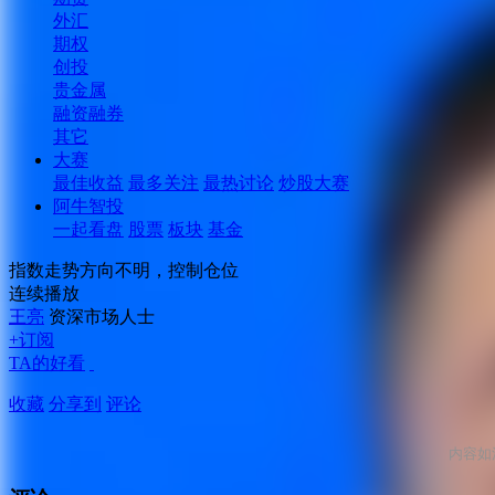
外汇
期权
创投
贵金属
融资融券
其它
大赛
最佳收益
最多关注
最热讨论
炒股大赛
阿牛智投
一起看盘
股票
板块
基金
指数走势方向不明，控制仓位
连续播放
王亮
资深市场人士
+订阅
TA的好看
收藏
分享到
评论
内容如