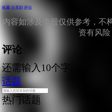
收藏
分享到
评论
内容如涉及个股仅供参考，不
资有风险
评论
还需输入10个字
话题
热门话题