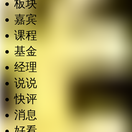
板块
嘉宾
课程
基金
经理
说说
快评
消息
好看