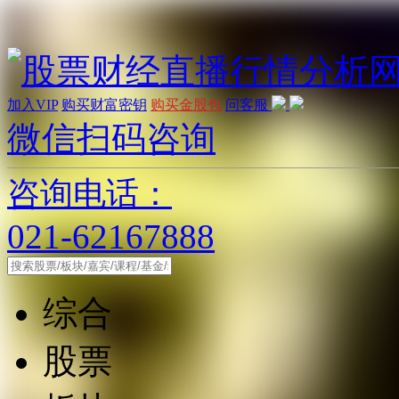
加入VIP
购买财富密钥
购买金股包
问客服
微信扫码咨询
咨询电话：
021-62167888
综合
股票