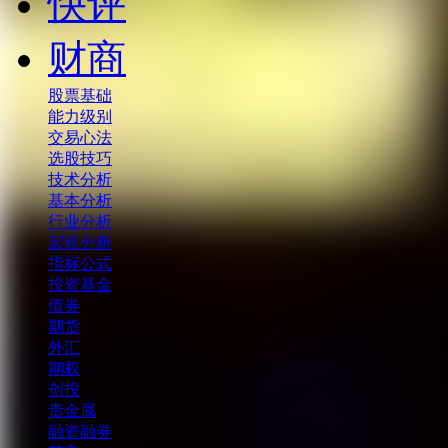
快评
财商
股票基础
能力级别
交易心法
选股技巧
技术分析
基本分析
行业分析
宏观分析
指标公式
投资基金
债券
期货
外汇
期权
创投
贵金属
融资融券