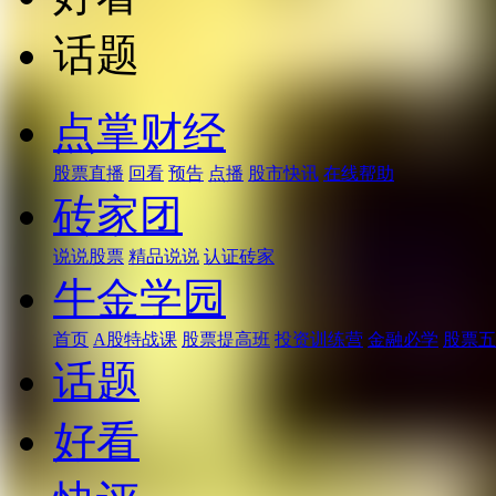
话题
点掌财经
股票直播
回看
预告
点播
股市快讯
在线帮助
砖家团
说说股票
精品说说
认证砖家
牛金学园
首页
A股特战课
股票提高班
投资训练营
金融必学
股票五
话题
好看