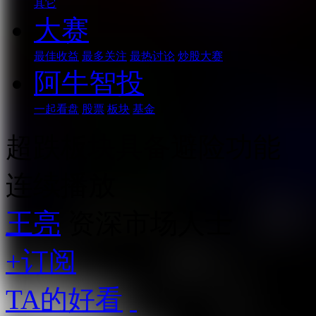
其它
大赛
最佳收益
最多关注
最热讨论
炒股大赛
阿牛智投
一起看盘
股票
板块
基金
超跌板块具备避险功能
连续播放
王亮
资深市场人士
+订阅
TA的好看