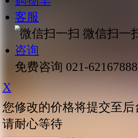
购物车
客服
微信扫一
咨询
免费咨询
021-62167888
X
您修改的价格将提交至后
请耐心等待