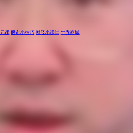
元课
股市小技巧
财经小课堂
牛券商城