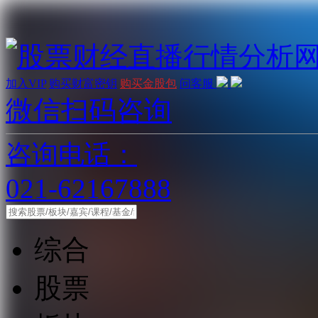
加入VIP
购买财富密钥
购买金股包
问客服
微信扫码咨询
咨询电话：
021-62167888
综合
股票