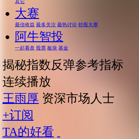
其它
大赛
最佳收益
最多关注
最热讨论
炒股大赛
阿牛智投
一起看盘
股票
板块
基金
揭秘指数反弹参考指标
连续播放
王雨厚
资深市场人士
+订阅
TA的好看