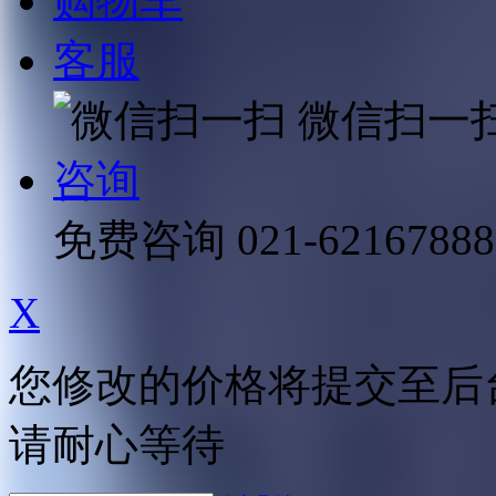
购物车
客服
微信扫一
咨询
免费咨询
021-62167888
X
您修改的价格将提交至后
请耐心等待