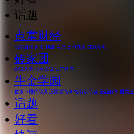
话题
点掌财经
股票直播
回看
预告
点播
股市快讯
在线帮助
砖家团
说说股票
精品说说
认证砖家
牛金学园
首页
A股特战课
股票提高班
投资训练营
金融必学
股票五
话题
好看