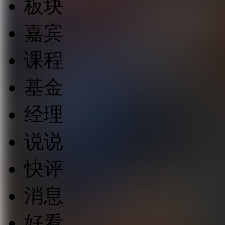
板块
嘉宾
课程
基金
经理
说说
快评
消息
好看