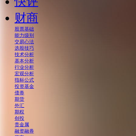
快评
财商
股票基础
能力级别
交易心法
选股技巧
技术分析
基本分析
行业分析
宏观分析
指标公式
投资基金
债券
期货
外汇
期权
创投
贵金属
融资融券