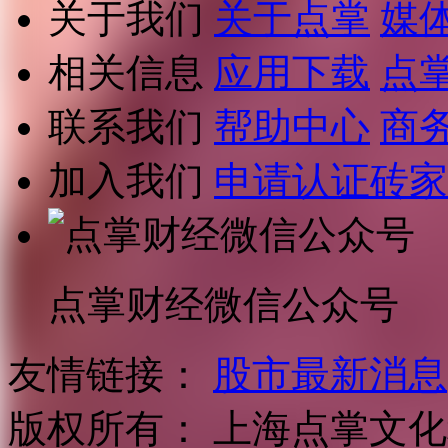
关于我们
关于点掌
媒
相关信息
应用下载
点
联系我们
帮助中心
商
加入我们
申请认证砖家
点掌财经微信公众号
友情链接：
股市最新消息
版权所有：
上海点掌文化科