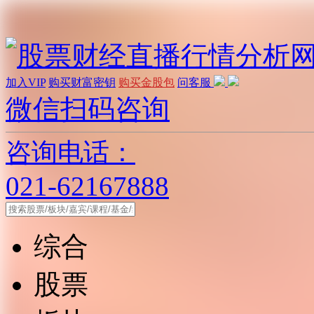
加入VIP
购买财富密钥
购买金股包
问客服
微信扫码咨询
咨询电话：
021-62167888
综合
股票