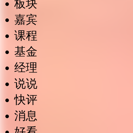
板块
嘉宾
课程
基金
经理
说说
快评
消息
好看