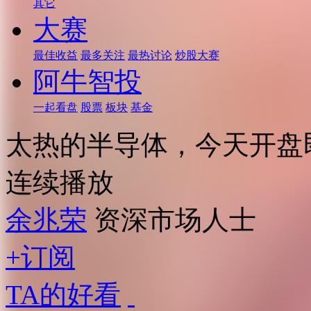
其它
大赛
最佳收益
最多关注
最热讨论
炒股大赛
阿牛智投
一起看盘
股票
板块
基金
太热的半导体，今天开盘
连续播放
余兆荣
资深市场人士
+订阅
TA的好看