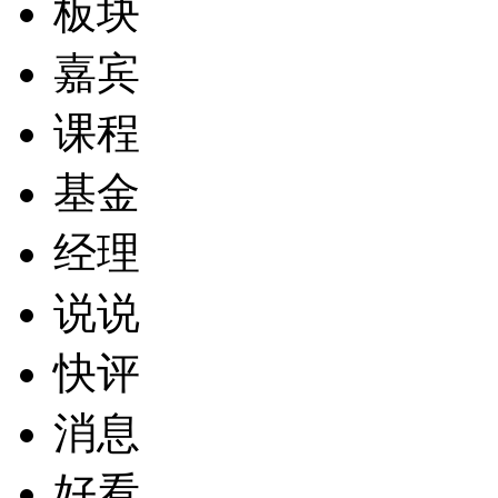
板块
嘉宾
课程
基金
经理
说说
快评
消息
好看