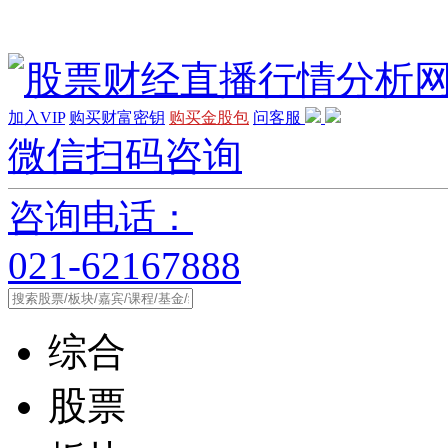
加入VIP
购买财富密钥
购买金股包
问客服
微信扫码咨询
咨询电话：
021-62167888
综合
股票