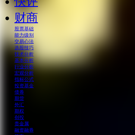
快评
财商
股票基础
能力级别
交易心法
选股技巧
技术分析
基本分析
行业分析
宏观分析
指标公式
投资基金
债券
期货
外汇
期权
创投
贵金属
融资融券