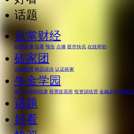
话题
点掌财经
股票直播
回看
预告
点播
股市快讯
在线帮助
砖家团
说说股票
精品说说
认证砖家
牛金学园
首页
A股特战课
股票提高班
投资训练营
金融必学
股票五
话题
好看