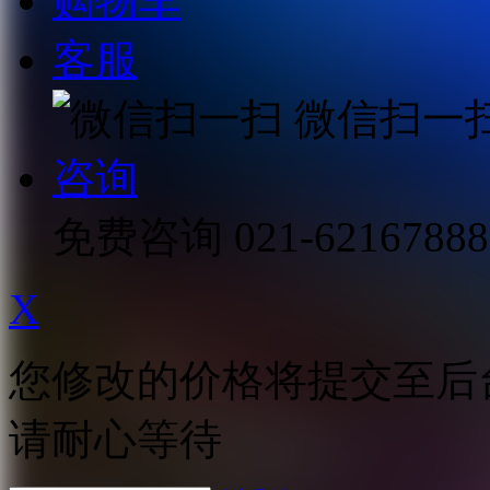
购物车
客服
微信扫一
咨询
免费咨询
021-62167888
X
您修改的价格将提交至后
请耐心等待