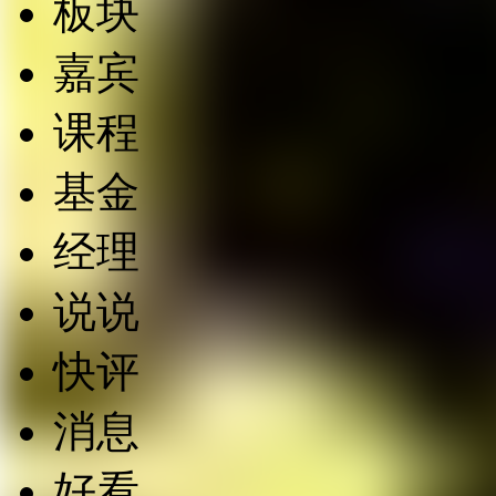
板块
嘉宾
课程
基金
经理
说说
快评
消息
好看