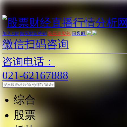
加入VIP
购买财富密钥
购买金股包
问客服
微信扫码咨询
咨询电话：
021-62167888
综合
股票