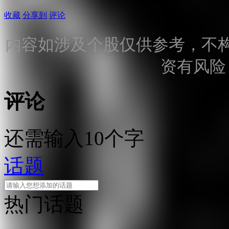
收藏
分享到
评论
内容如涉及个股仅供参考，不
资有风险
评论
还需输入10个字
话题
热门话题