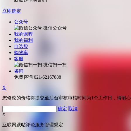
获取短信验证码
立即绑定
公众号
微信公众号
我的课程
我的福利
自选股
购物车
客服
微信扫一扫
咨询
免费咨询
021-62167888
X
您修改的价格将提交至后台审核审核时间为1个工作日，请耐
确定
取消
X
互联网跟帖评论服务管理规定