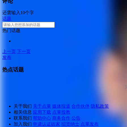
评论
还需输入10个字
话题
热门话题
上一页
下一页
发布
热点话题
关于我们
关于点掌
媒体报道
合作伙伴
隐私政策
相关信息
应用下载
点掌投教
联系我们
帮助中心
商务合作
公告
加入我们
申请认证砖家
招贤纳士
点掌发布