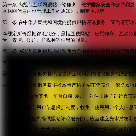
第一条 为规范互联网跟帖评论服务，维护国家安全和公共利
互联网信息内容管理工作的通知》，制定本规定。
第二条 在中华人民共和国境内提供跟帖评论服务，应当遵守本
本规定所称跟帖评论服务，是指互联网站、应用程序、互动传
号、表情、图片、音视频等信息的服务。
第三条 国家互联网信息办公室负责全国跟帖评论服务的监督
各级互联网信息办公室应当建立健全日常检查和定期检查相结
第四条 跟帖评论服务提供者提供互联网新闻信息服务相关的
第五条 跟帖评论服务提供者应当严格落实主体责任，依法履行
（一）按照“后台实名、前台自愿”原则，对注册用户进行真实
（二）建立健全用户信息保护制度，收集、使用用户个人信息
（三）对新闻信息提供跟帖评论服务的，应当建立先审后发制
（四）提供“弹幕”方式跟帖评论服务的，应当在同一平台和页