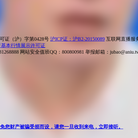
证（沪）字第0428号
沪ICP证：沪B2-20150089
互联网直播服务企
所基本行情展示许可证
268888
网站安全值班QQ：800800981
举报邮箱：
jubao@aniu.t
针对避免您财产被骗受损而设，请您一旦收到来电，立即接听。