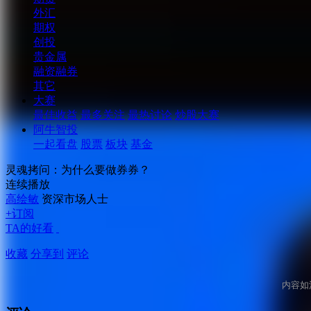
外汇
期权
创投
贵金属
融资融券
其它
大赛
最佳收益
最多关注
最热讨论
炒股大赛
阿牛智投
一起看盘
股票
板块
基金
灵魂拷问：为什么要做券券？
连续播放
高绘敏
资深市场人士
+订阅
TA的好看
收藏
分享到
评论
内容如