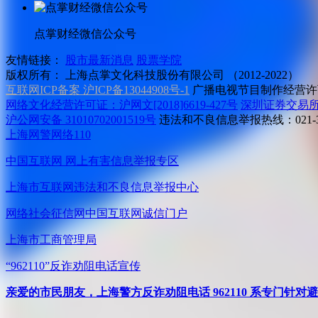
点掌财经微信公众号
友情链接：
股市最新消息
股票学院
版权所有：
上海点掌文化科技股份有限公司 （2012-2022）
互联网ICP备案 沪ICP备13044908号-1
广播电视节目制作经营许可
网络文化经营许可证：沪网文[2018]6619-427号
深圳证券交易
沪公网安备 31010702001519号
违法和不良信息举报热线：021-31
上海网警网络110
中国互联网
网上有害信息举报专区
上海市互联网
违法和不良信息举报中心
网络社会征信网
中国互联网诚信门户
上海市工商管理局
“962110”
反诈劝阻电话宣传
亲爱的市民朋友，上海警方反诈劝阻电话 962110 系专门