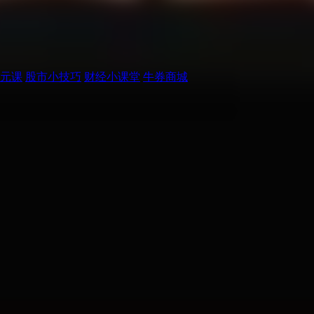
元课
股市小技巧
财经小课堂
牛券商城