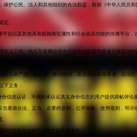
益，保护公民、法人和其他组织的合法权益，根据《中华人民共和
规定。
播平台以及其他具有新闻舆论属性和社会动员功能的传播平台，以
管理执法工作。地方互联网信息办公室依据职责负责本行政区域的
合的监督管理制度，依法规范各类传播平台的跟帖评论服务行为
跟帖评论新产品、新应用、新功能的，应当报国家或者省、自治区
以下义务：
身份信息认证，不得向未认证真实身份信息的用户提供跟帖评论
应当遵循合法、正当、必要的原则，公开收集、使用规则，明示
度。
面同时提供与之对应的静态版信息内容。