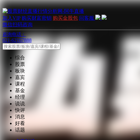
加入VIP
购买财富密钥
购买金股包
问客服
微信扫码咨询
咨询电话：
021-62167888
综合
股票
板块
嘉宾
课程
基金
经理
说说
快评
消息
好看
话题