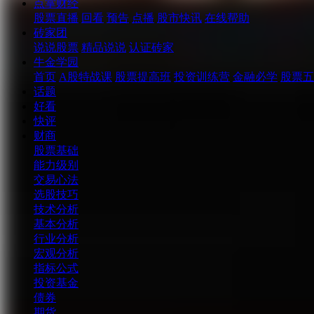
点掌财经
股票直播
回看
预告
点播
股市快讯
在线帮助
砖家团
说说股票
精品说说
认证砖家
牛金学园
首页
A股特战课
股票提高班
投资训练营
金融必学
股票五
话题
好看
快评
财商
股票基础
能力级别
交易心法
选股技巧
技术分析
基本分析
行业分析
宏观分析
指标公式
投资基金
债券
期货