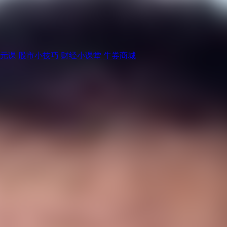
元课
股市小技巧
财经小课堂
牛券商城