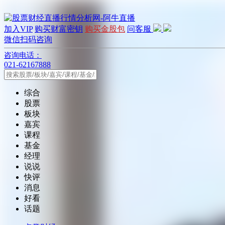
加入VIP
购买财富密钥
购买金股包
问客服
微信扫码咨询
咨询电话：
021-62167888
综合
股票
板块
嘉宾
课程
基金
经理
说说
快评
消息
好看
话题