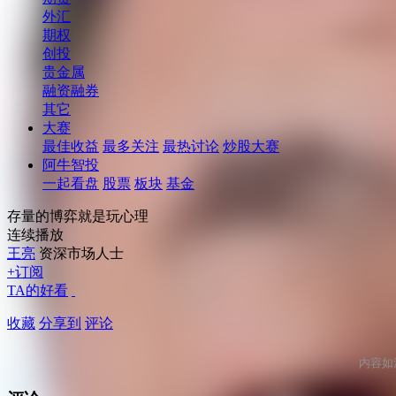
外汇
期权
创投
贵金属
融资融券
其它
大赛
最佳收益
最多关注
最热讨论
炒股大赛
阿牛智投
一起看盘
股票
板块
基金
存量的博弈就是玩心理
连续播放
王亮
资深市场人士
+订阅
TA的好看
收藏
分享到
评论
内容如