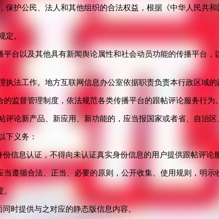
益，保护公民、法人和其他组织的合法权益，根据《中华人民共和
规定。
播平台以及其他具有新闻舆论属性和社会动员功能的传播平台，以
管理执法工作。地方互联网信息办公室依据职责负责本行政区域的
合的监督管理制度，依法规范各类传播平台的跟帖评论服务行为
跟帖评论新产品、新应用、新功能的，应当报国家或者省、自治区
以下义务：
身份信息认证，不得向未认证真实身份信息的用户提供跟帖评论
应当遵循合法、正当、必要的原则，公开收集、使用规则，明示
度。
面同时提供与之对应的静态版信息内容。