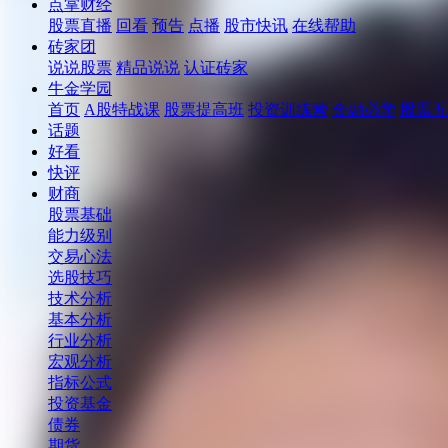
点掌财经
股票直播
回看
预告
点播
股市快讯
在线帮助
砖家团
说说股票
精品说说
认证砖家
牛金学园
首页
A股特战课
股票提高班
投资训练营
金融必学
股票五
话题
好看
快评
财商
股票基础
能力级别
交易心法
选股技巧
技术分析
基本分析
行业分析
宏观分析
指标公式
投资基金
债券
期货