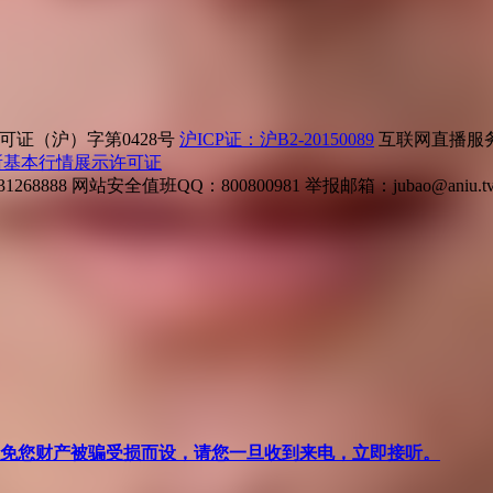
证（沪）字第0428号
沪ICP证：沪B2-20150089
互联网直播服务企
所基本行情展示许可证
268888
网站安全值班QQ：800800981
举报邮箱：
jubao@aniu.t
针对避免您财产被骗受损而设，请您一旦收到来电，立即接听。