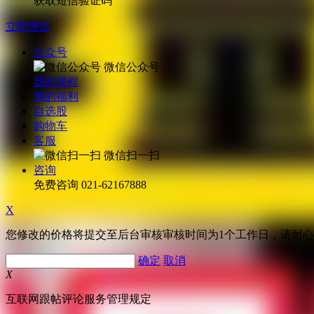
获取短信验证码
立即绑定
公众号
微信公众号
我的课程
我的福利
自选股
购物车
客服
微信扫一扫
咨询
免费咨询
021-62167888
X
您修改的价格将提交至后台审核审核时间为1个工作日，请耐
确定
取消
X
互联网跟帖评论服务管理规定