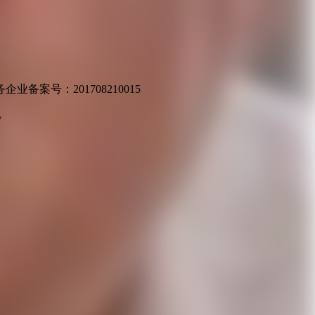
业备案号：201708210015
v