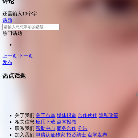
评论
还需输入10个字
话题
热门话题
上一页
下一页
发布
热点话题
关于我们
关于点掌
媒体报道
合作伙伴
隐私政策
相关信息
应用下载
点掌投教
联系我们
帮助中心
商务合作
公告
加入我们
申请认证砖家
招贤纳士
点掌发布