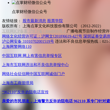
点掌财经微信公众号
友情链接：
股市最新消息
股票学院
版权所有：
上海点掌文化科技股份有限公司 （2012-2022）
互联网ICP备案 沪ICP备13044908号-1
广播电视节目制作经营许可
网络文化经营许可证：沪网文[2018]6619-427号
深圳证券交易
沪公网安备 31010702001519号
违法和不良信息举报热线：021-31
上海网警网络110
中国互联网
网上有害信息举报专区
上海市互联网
违法和不良信息举报中心
网络社会征信网
中国互联网诚信门户
上海市工商管理局
“962110”
反诈劝阻电话宣传
亲爱的市民朋友，上海警方反诈劝阻电话 962110 系专门