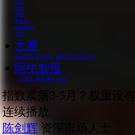
外汇
期权
创投
贵金属
融资融券
其它
大赛
最佳收益
最多关注
最热讨论
炒股大赛
阿牛智投
一起看盘
股票
板块
基金
指数震荡3-5月？权重没
连续播放
陈剑辉
资深市场人士