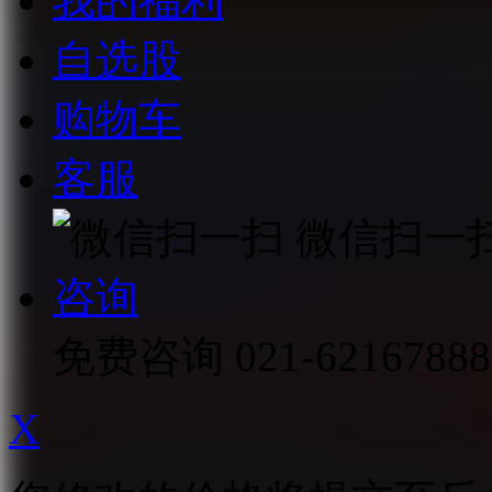
我的福利
自选股
购物车
客服
微信扫一
咨询
免费咨询
021-62167888
X