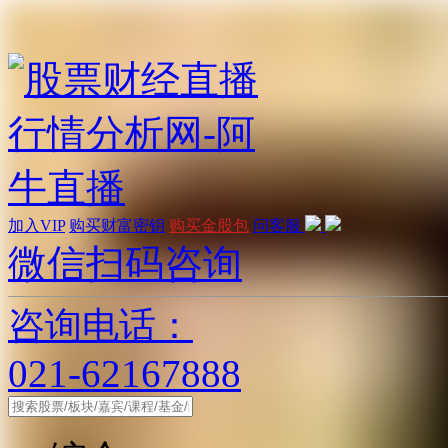
加入VIP
购买财富密钥
购买金股包
问客服
微信扫码咨询
咨询电话：
021-62167888