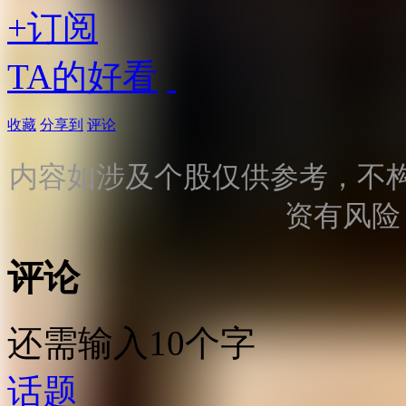
+订阅
TA的好看
收藏
分享到
评论
内容如涉及个股仅供参考，不
资有风险
评论
还需输入10个字
话题