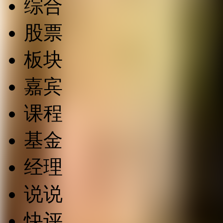
综合
股票
板块
嘉宾
课程
基金
经理
说说
快评