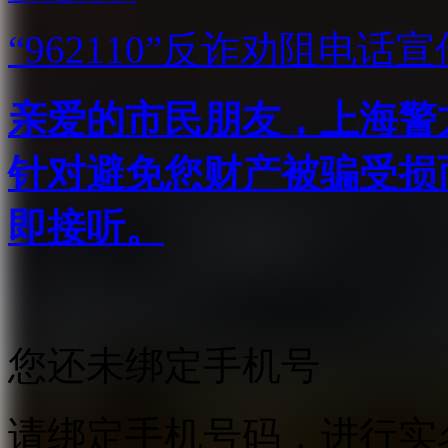
“962110”
反诈劝阻电话宣
亲爱的市民朋友，上海警方反
针对避免您财产被骗受损
即接听。
您还未绑定手机号
请绑定手机号码，进行实