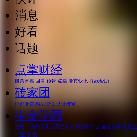
消息
好看
话题
点掌财经
股票直播
回看
预告
点播
股市快讯
在线帮助
砖家团
说说股票
精品说说
认证砖家
牛金学园
首页
A股特战课
股票提高班
投资训练营
金融必学
股票五