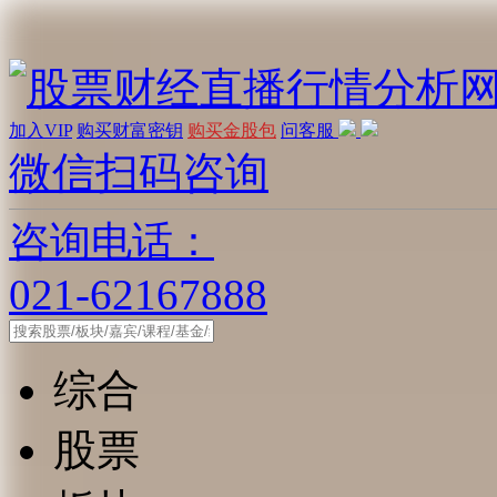
加入VIP
购买财富密钥
购买金股包
问客服
微信扫码咨询
咨询电话：
021-62167888
综合
股票