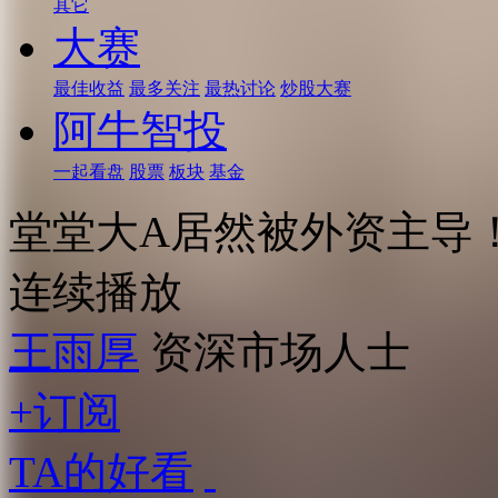
其它
大赛
最佳收益
最多关注
最热讨论
炒股大赛
阿牛智投
一起看盘
股票
板块
基金
堂堂大A居然被外资主导
连续播放
王雨厚
资深市场人士
+订阅
TA的好看