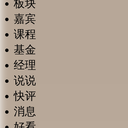
板块
嘉宾
课程
基金
经理
说说
快评
消息
好看