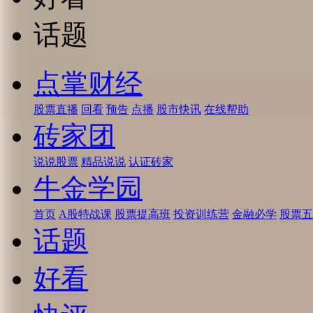
话题
点掌财经
股票直播
回看
预告
点播
股市快讯
在线帮助
砖家团
说说股票
精品说说
认证砖家
牛金学园
首页
A股特战课
股票提高班
投资训练营
金融必学
股票五
话题
好看