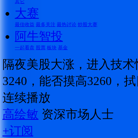
其它
大赛
最佳收益
最多关注
最热讨论
炒股大赛
阿牛智投
一起看盘
股票
板块
基金
隔夜美股大涨，进入技术
3240，能否摸高3260，
连续播放
高绘敏
资深市场人士
+订阅