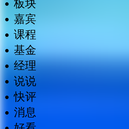
板块
嘉宾
课程
基金
经理
说说
快评
消息
好看