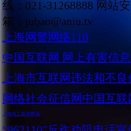
线：021-31268888
网站安全
箱：
jubao@aniu.tv
上海网警网络110
中国互联网
网上有害信息
上海市互联网
违法和不良
网络社会征信网
中国互联
上海市工商管理局
“962110”
反诈劝阻电话宣