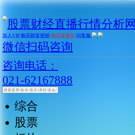
加入VIP
购买财富密钥
购买金股包
问客服
微信扫码咨询
咨询电话：
021-62167888
综合
股票