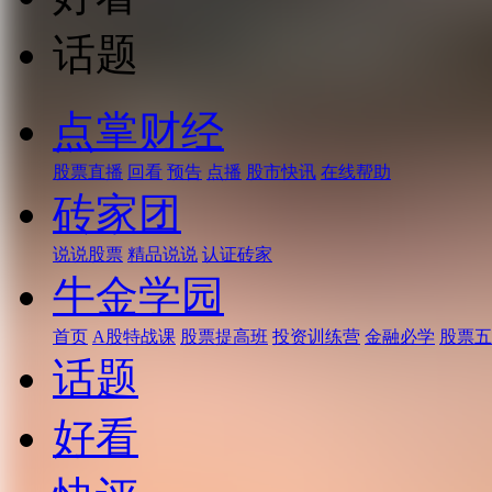
话题
点掌财经
股票直播
回看
预告
点播
股市快讯
在线帮助
砖家团
说说股票
精品说说
认证砖家
牛金学园
首页
A股特战课
股票提高班
投资训练营
金融必学
股票五
话题
好看