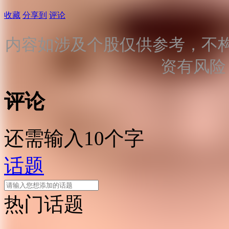
收藏
分享到
评论
内容如涉及个股仅供参考，不
资有风险
评论
还需输入10个字
话题
热门话题