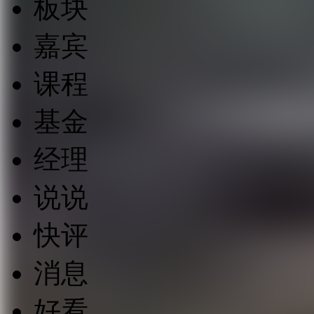
板块
嘉宾
课程
基金
经理
说说
快评
消息
好看