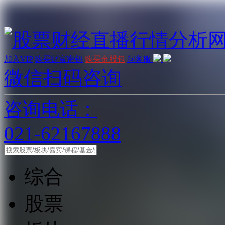
加入VIP
购买财富密钥
购买金股包
问客服
微信扫码咨询
咨询电话：
021-62167888
综合
股票