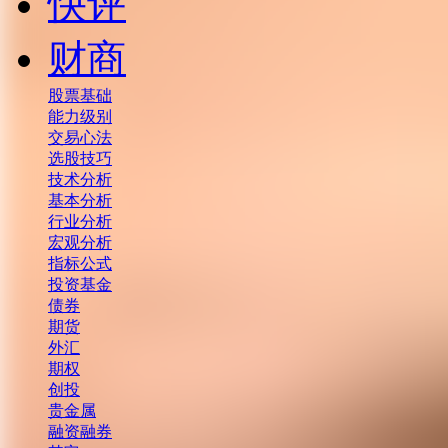
快评
财商
股票基础
能力级别
交易心法
选股技巧
技术分析
基本分析
行业分析
宏观分析
指标公式
投资基金
债券
期货
外汇
期权
创投
贵金属
融资融券