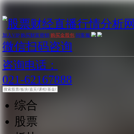
加入VIP
购买财富密钥
购买金股包
问客服
微信扫码咨询
咨询电话：
021-62167888
综合
股票