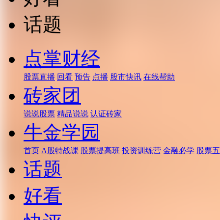
话题
点掌财经
股票直播
回看
预告
点播
股市快讯
在线帮助
砖家团
说说股票
精品说说
认证砖家
牛金学园
首页
A股特战课
股票提高班
投资训练营
金融必学
股票五
话题
好看