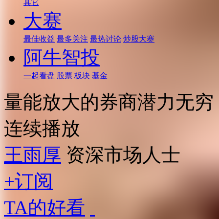
其它
大赛
最佳收益
最多关注
最热讨论
炒股大赛
阿牛智投
一起看盘
股票
板块
基金
量能放大的券商潜力无穷
连续播放
王雨厚
资深市场人士
+订阅
TA的好看