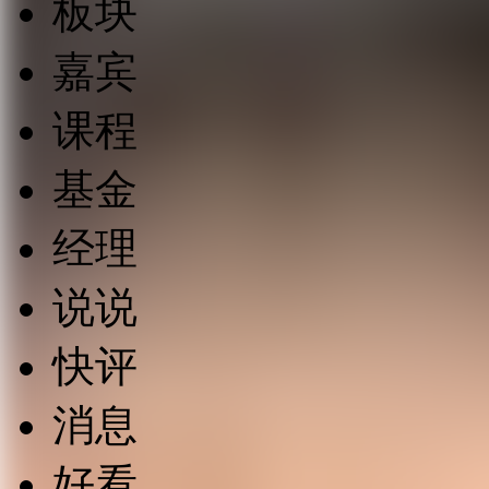
板块
嘉宾
课程
基金
经理
说说
快评
消息
好看