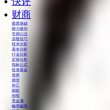
快评
财商
股票基础
能力级别
交易心法
选股技巧
技术分析
基本分析
行业分析
宏观分析
指标公式
投资基金
债券
期货
外汇
期权
创投
贵金属
融资融券