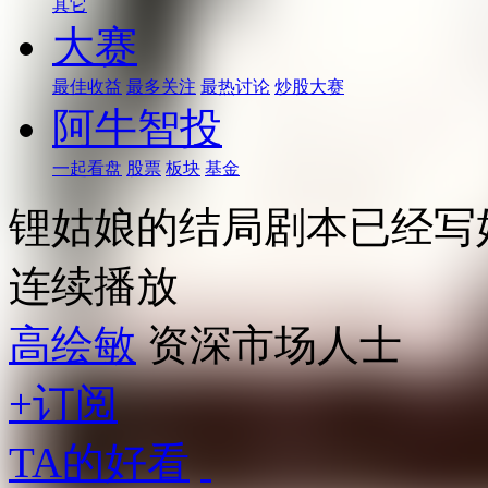
其它
大赛
最佳收益
最多关注
最热讨论
炒股大赛
阿牛智投
一起看盘
股票
板块
基金
锂姑娘的结局剧本已经写
连续播放
高绘敏
资深市场人士
+订阅
TA的好看