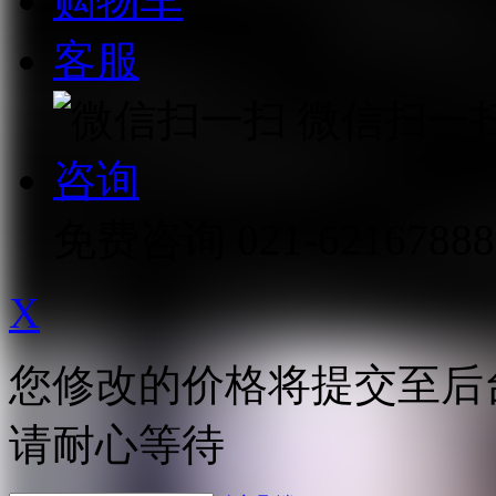
购物车
客服
微信扫一
咨询
免费咨询
021-62167888
X
您修改的价格将提交至后
请耐心等待