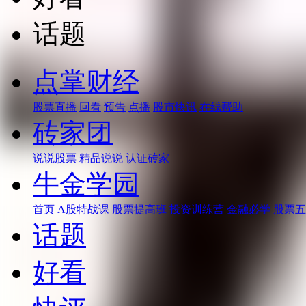
话题
点掌财经
股票直播
回看
预告
点播
股市快讯
在线帮助
砖家团
说说股票
精品说说
认证砖家
牛金学园
首页
A股特战课
股票提高班
投资训练营
金融必学
股票五
话题
好看