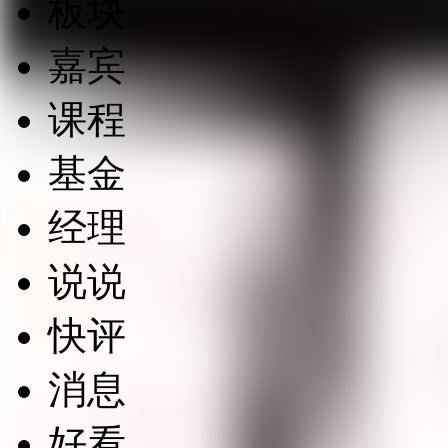
板块
嘉宾
课程
基金
经理
说说
快评
消息
好看