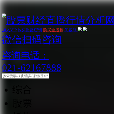
加入VIP
购买财富密钥
购买金股包
问客服
微信扫码咨询
咨询电话：
021-62167888
综合
股票