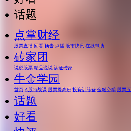
话题
点掌财经
股票直播
回看
预告
点播
股市快讯
在线帮助
砖家团
说说股票
精品说说
认证砖家
牛金学园
首页
A股特战课
股票提高班
投资训练营
金融必学
股票五
话题
好看