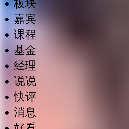
板块
嘉宾
课程
基金
经理
说说
快评
消息
好看