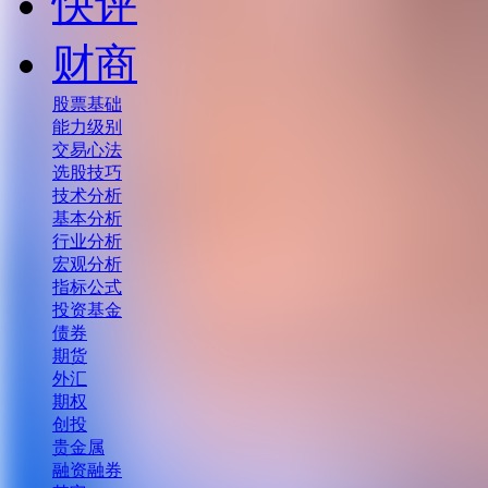
快评
财商
股票基础
能力级别
交易心法
选股技巧
技术分析
基本分析
行业分析
宏观分析
指标公式
投资基金
债券
期货
外汇
期权
创投
贵金属
融资融券