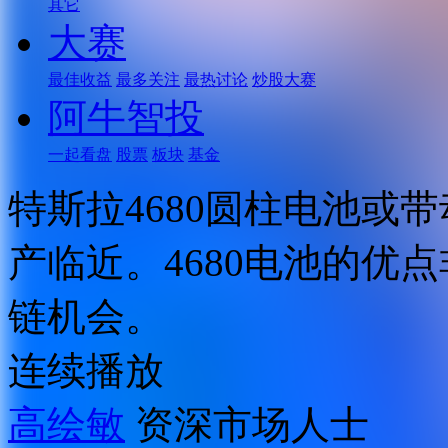
其它
大赛
最佳收益
最多关注
最热讨论
炒股大赛
阿牛智投
一起看盘
股票
板块
基金
特斯拉4680圆柱电池或
产临近。4680电池的优
链机会。
连续播放
高绘敏
资深市场人士