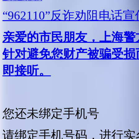
“962110”
反诈劝阻电话宣
亲爱的市民朋友，上海警方反
针对避免您财产被骗受损
即接听。
您还未绑定手机号
请绑定手机号码，进行实