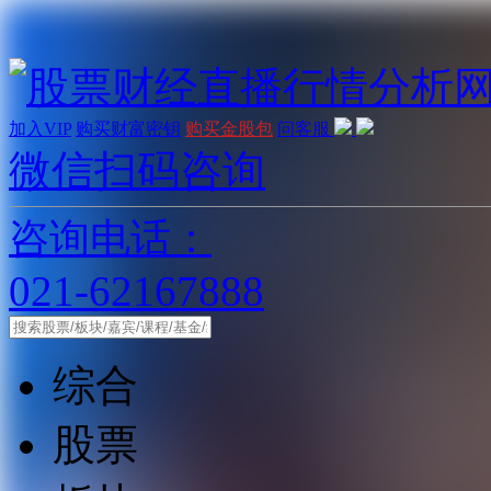
加入VIP
购买财富密钥
购买金股包
问客服
微信扫码咨询
咨询电话：
021-62167888
综合
股票