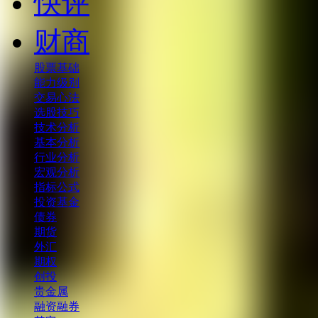
快评
财商
股票基础
能力级别
交易心法
选股技巧
技术分析
基本分析
行业分析
宏观分析
指标公式
投资基金
债券
期货
外汇
期权
创投
贵金属
融资融券