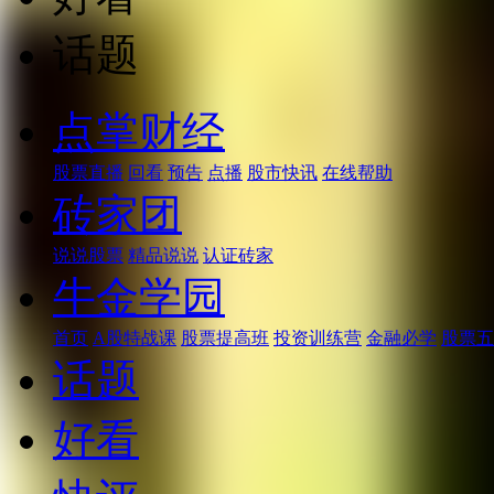
话题
点掌财经
股票直播
回看
预告
点播
股市快讯
在线帮助
砖家团
说说股票
精品说说
认证砖家
牛金学园
首页
A股特战课
股票提高班
投资训练营
金融必学
股票五
话题
好看