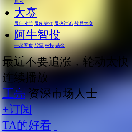
其它
大赛
最佳收益
最多关注
最热讨论
炒股大赛
阿牛智投
一起看盘
股票
板块
基金
最近不要追涨，轮动太快
连续播放
王亮
资深市场人士
+订阅
TA的好看