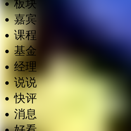
板块
嘉宾
课程
基金
经理
说说
快评
消息
好看