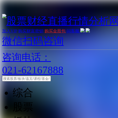
加入VIP
购买财富密钥
购买金股包
问客服
微信扫码咨询
咨询电话：
021-62167888
综合
股票