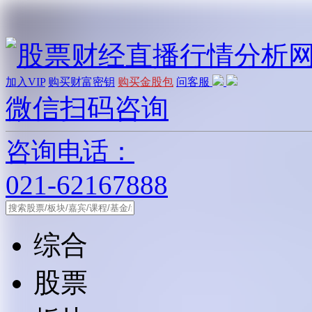
加入VIP
购买财富密钥
购买金股包
问客服
微信扫码咨询
咨询电话：
021-62167888
综合
股票