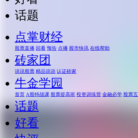
话题
点掌财经
股票直播
回看
预告
点播
股市快讯
在线帮助
砖家团
说说股票
精品说说
认证砖家
牛金学园
首页
A股特战课
股票提高班
投资训练营
金融必学
股票五
话题
好看