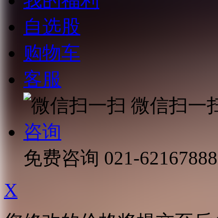
我的福利
自选股
购物车
客服
微信扫一
咨询
免费咨询
021-62167888
X