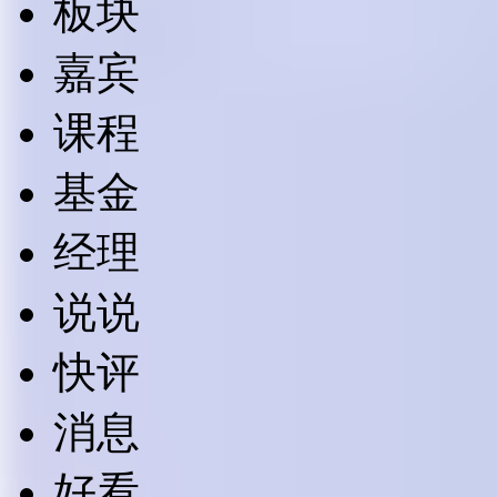
板块
嘉宾
课程
基金
经理
说说
快评
消息
好看