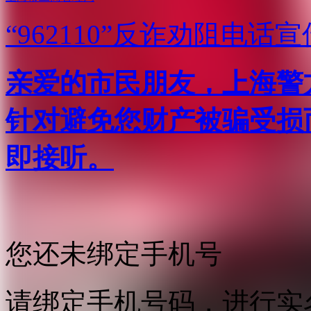
“962110”
反诈劝阻电话宣
亲爱的市民朋友，上海警方反
针对避免您财产被骗受损
即接听。
您还未绑定手机号
请绑定手机号码，进行实