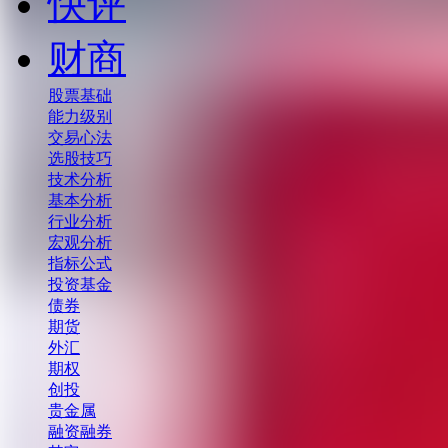
快评
财商
股票基础
能力级别
交易心法
选股技巧
技术分析
基本分析
行业分析
宏观分析
指标公式
投资基金
债券
期货
外汇
期权
创投
贵金属
融资融券