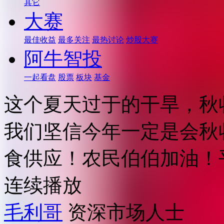
其它
大赛
最佳收益
最多关注
最热讨论
炒股大赛
阿牛智投
一起看盘
股票
板块
基金
这个夏天过于的干旱，秋
我们坚信今年一定是会秋
食供应！农民伯伯加油！
连续播放
毛利哥
资深市场人士