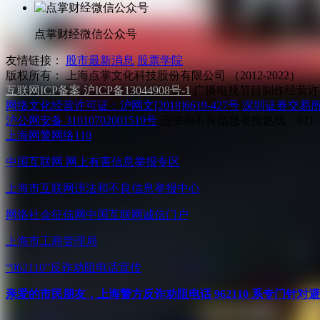
点掌财经微信公众号
友情链接：
股市最新消息
股票学院
版权所有：
上海点掌文化科技股份有限公司 （2012-2022）
互联网ICP备案 沪ICP备13044908号-1
广播电视节目制作经营许可
网络文化经营许可证：沪网文[2018]6619-427号
深圳证券交易
沪公网安备 31010702001519号
违法和不良信息举报热线：021-31
上海网警网络110
中国互联网
网上有害信息举报专区
上海市互联网
违法和不良信息举报中心
网络社会征信网
中国互联网诚信门户
上海市工商管理局
“962110”
反诈劝阻电话宣传
亲爱的市民朋友，上海警方反诈劝阻电话 962110 系专门