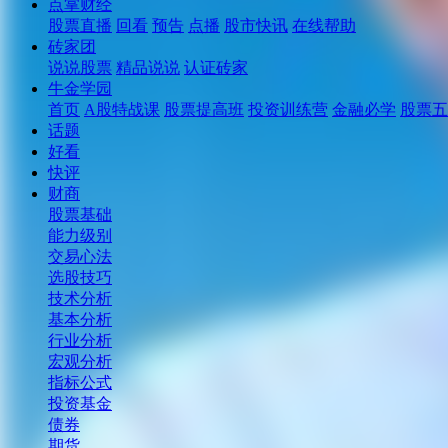
点掌财经
股票直播
回看
预告
点播
股市快讯
在线帮助
砖家团
说说股票
精品说说
认证砖家
牛金学园
首页
A股特战课
股票提高班
投资训练营
金融必学
股票五
话题
好看
快评
财商
股票基础
能力级别
交易心法
选股技巧
技术分析
基本分析
行业分析
宏观分析
指标公式
投资基金
债券
期货