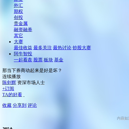
外汇
期权
创投
贵金属
融资融券
其它
大赛
最佳收益
最多关注
最热讨论
炒股大赛
阿牛智投
一起看盘
股票
板块
基金
那当下券商动起来是好是坏？
连续播放
陈剑辉
资深市场人士
+订阅
TA的好看
收藏
分享到
评论
内容如