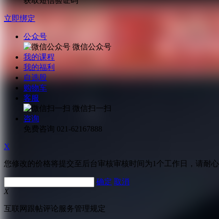
获取短信验证码
立即绑定
公众号
微信公众号
我的课程
我的福利
自选股
购物车
客服
微信扫一扫
咨询
免费咨询
021-62167888
X
您修改的价格将提交至后台审核审核时间为1个工作日，请耐
确定
取消
X
互联网跟帖评论服务管理规定