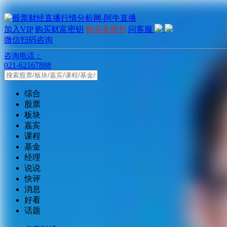
加入VIP
购买财富密钥
购买金股包
问客服
微信扫码咨询
咨询电话：
021-62167888
综合
股票
板块
嘉宾
课程
基金
经理
说说
快评
消息
好看
话题