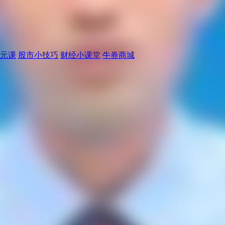
元课
股市小技巧
财经小课堂
牛券商城