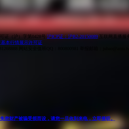
证（沪）字第0428号
沪ICP证：沪B2-20150089
互联网直播服务企
所基本行情展示许可证
268888
网站安全值班QQ：800800981
举报邮箱：
jubao@aniu.t
针对避免您财产被骗受损而设，请您一旦收到来电，立即接听。