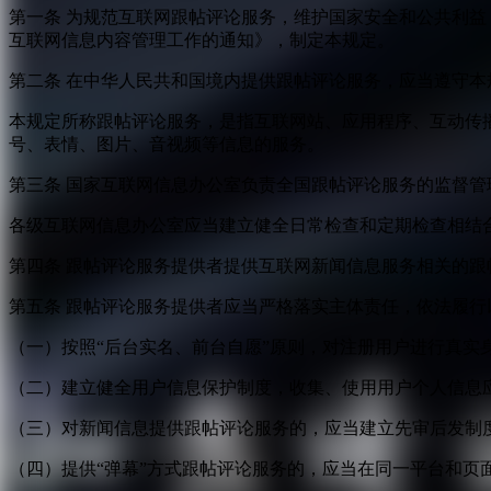
第一条 为规范互联网跟帖评论服务，维护国家安全和公共利
互联网信息内容管理工作的通知》，制定本规定。
第二条 在中华人民共和国境内提供跟帖评论服务，应当遵守本
本规定所称跟帖评论服务，是指互联网站、应用程序、互动传
号、表情、图片、音视频等信息的服务。
第三条 国家互联网信息办公室负责全国跟帖评论服务的监督
各级互联网信息办公室应当建立健全日常检查和定期检查相结
第四条 跟帖评论服务提供者提供互联网新闻信息服务相关的
第五条 跟帖评论服务提供者应当严格落实主体责任，依法履行
（一）按照“后台实名、前台自愿”原则，对注册用户进行真实
（二）建立健全用户信息保护制度，收集、使用用户个人信息
（三）对新闻信息提供跟帖评论服务的，应当建立先审后发制
（四）提供“弹幕”方式跟帖评论服务的，应当在同一平台和页