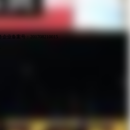
业备案号：201708210015
v