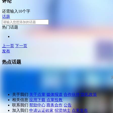
评论
还需输入10个字
话题
热门话题
上一页
下一页
发布
热点话题
关于我们
关于点掌
媒体报道
合作伙伴
隐私政策
相关信息
应用下载
点掌投教
联系我们
帮助中心
商务合作
公告
加入我们
申请认证砖家
招贤纳士
点掌发布