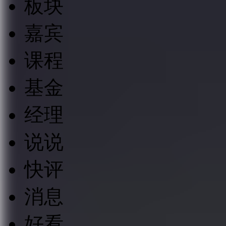
板块
嘉宾
课程
基金
经理
说说
快评
消息
好看