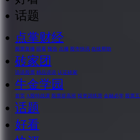
话题
点掌财经
股票直播
回看
预告
点播
股市快讯
在线帮助
砖家团
说说股票
精品说说
认证砖家
牛金学园
首页
A股特战课
股票提高班
投资训练营
金融必学
股票五
话题
好看