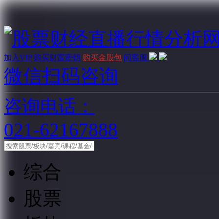
加入VIP
购买财富密钥
购买金股包
问客服
微信扫码咨询
咨询电话：
021-62167888
综合
股票