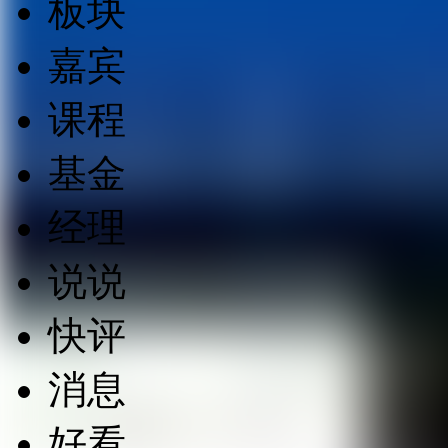
板块
嘉宾
课程
基金
经理
说说
快评
消息
好看