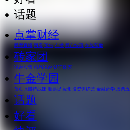
话题
点掌财经
股票直播
回看
预告
点播
股市快讯
在线帮助
砖家团
说说股票
精品说说
认证砖家
牛金学园
首页
A股特战课
股票提高班
投资训练营
金融必学
股票五
话题
好看