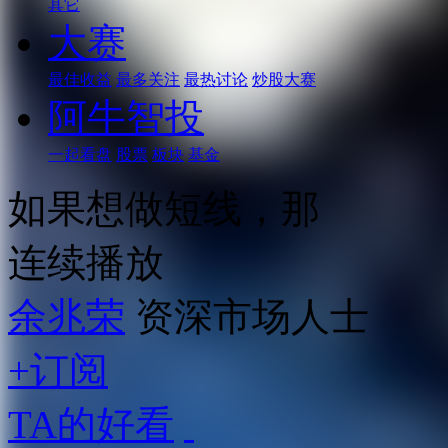
其它
大赛
最佳收益
最多关注
最热讨论
炒股大赛
阿牛智投
一起看盘
股票
板块
基金
如果想做短线，那
连续播放
余兆荣
资深市场人士
+订阅
TA的好看