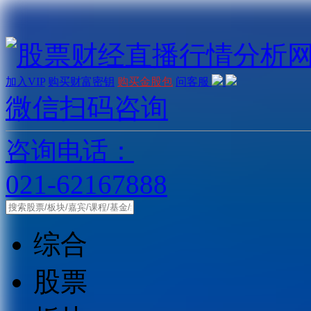
加入VIP
购买财富密钥
购买金股包
问客服
微信扫码咨询
咨询电话：
021-62167888
综合
股票