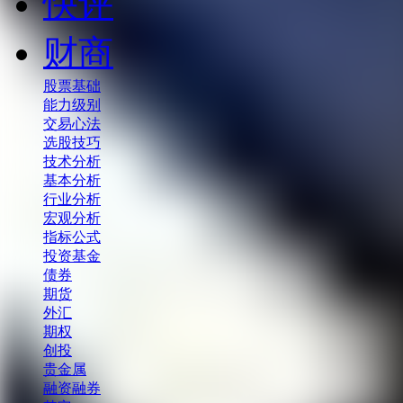
快评
财商
股票基础
能力级别
交易心法
选股技巧
技术分析
基本分析
行业分析
宏观分析
指标公式
投资基金
债券
期货
外汇
期权
创投
贵金属
融资融券