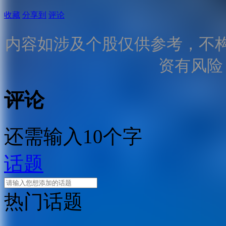
收藏
分享到
评论
内容如涉及个股仅供参考，不
资有风险
评论
还需输入10个字
话题
热门话题