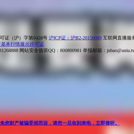
证（沪）字第0428号
沪ICP证：沪B2-20150089
互联网直播服务企
所基本行情展示许可证
268888
网站安全值班QQ：800800981
举报邮箱：
jubao@aniu.t
针对避免您财产被骗受损而设，请您一旦收到来电，立即接听。