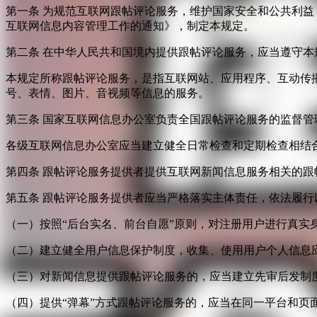
第一条 为规范互联网跟帖评论服务，维护国家安全和公共利
互联网信息内容管理工作的通知》，制定本规定。
第二条 在中华人民共和国境内提供跟帖评论服务，应当遵守本
本规定所称跟帖评论服务，是指互联网站、应用程序、互动传
号、表情、图片、音视频等信息的服务。
第三条 国家互联网信息办公室负责全国跟帖评论服务的监督
各级互联网信息办公室应当建立健全日常检查和定期检查相结
第四条 跟帖评论服务提供者提供互联网新闻信息服务相关的
第五条 跟帖评论服务提供者应当严格落实主体责任，依法履行
（一）按照“后台实名、前台自愿”原则，对注册用户进行真实
（二）建立健全用户信息保护制度，收集、使用用户个人信息
（三）对新闻信息提供跟帖评论服务的，应当建立先审后发制
（四）提供“弹幕”方式跟帖评论服务的，应当在同一平台和页