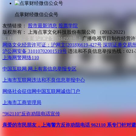
点掌财经微信公众号
友情链接：
股市最新消息
股票学院
版权所有：
上海点掌文化科技股份有限公司 （2012-2022）
互联网ICP备案 沪ICP备13044908号-1
广播电视节目制作经营许可
网络文化经营许可证：沪网文[2018]6619-427号
深圳证券交易
沪公网安备 31010702001519号
违法和不良信息举报热线：021-31
上海网警网络110
中国互联网
网上有害信息举报专区
上海市互联网
违法和不良信息举报中心
网络社会征信网
中国互联网诚信门户
上海市工商管理局
“962110”
反诈劝阻电话宣传
亲爱的市民朋友，上海警方反诈劝阻电话 962110 系专门