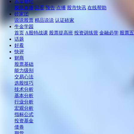
点掌财经
股票直播
回看
预告
点播
股市快讯
在线帮助
砖家团
说说股票
精品说说
认证砖家
牛金学园
首页
A股特战课
股票提高班
投资训练营
金融必学
股票五
话题
好看
快评
财商
股票基础
能力级别
交易心法
选股技巧
技术分析
基本分析
行业分析
宏观分析
指标公式
投资基金
债券
期货