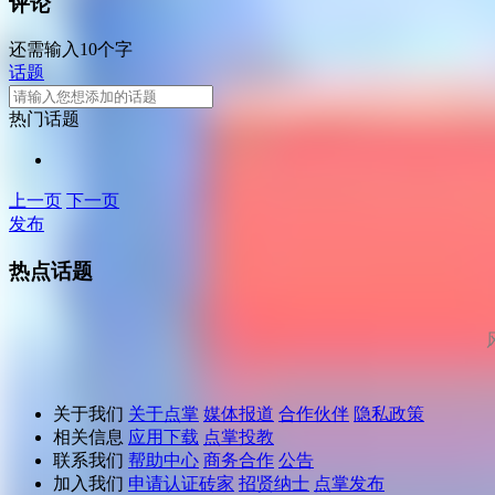
评论
还需输入10个字
话题
热门话题
上一页
下一页
发布
热点话题
关于我们
关于点掌
媒体报道
合作伙伴
隐私政策
相关信息
应用下载
点掌投教
联系我们
帮助中心
商务合作
公告
加入我们
申请认证砖家
招贤纳士
点掌发布