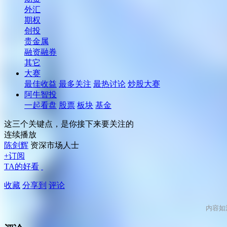
外汇
期权
创投
贵金属
融资融券
其它
大赛
最佳收益
最多关注
最热讨论
炒股大赛
阿牛智投
一起看盘
股票
板块
基金
这三个关键点，是你接下来要关注的
连续播放
陈剑辉
资深市场人士
+订阅
TA的好看
收藏
分享到
评论
内容如