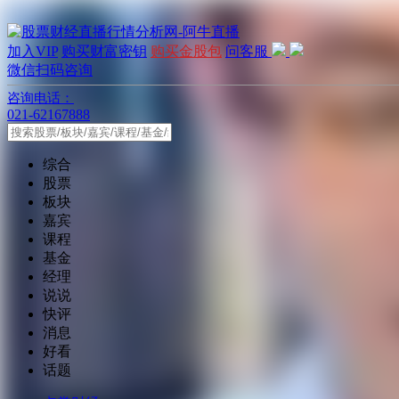
加入VIP
购买财富密钥
购买金股包
问客服
微信扫码咨询
咨询电话：
021-62167888
综合
股票
板块
嘉宾
课程
基金
经理
说说
快评
消息
好看
话题