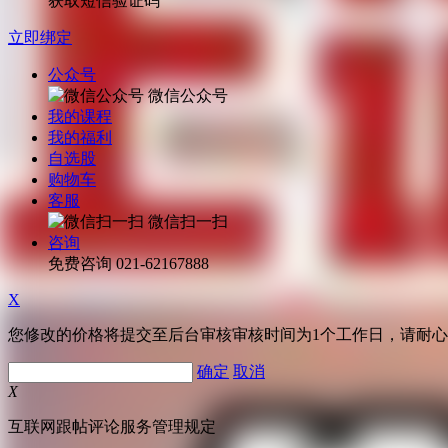
获取短信验证码
立即绑定
公众号
微信公众号
我的课程
我的福利
自选股
购物车
客服
微信扫一扫
咨询
免费咨询
021-62167888
X
您修改的价格将提交至后台审核审核时间为1个工作日，请耐
确定
取消
X
互联网跟帖评论服务管理规定