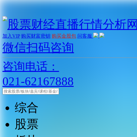
加入VIP
购买财富密钥
购买金股包
问客服
微信扫码咨询
咨询电话：
021-62167888
综合
股票