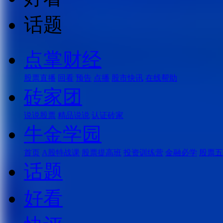
话题
点掌财经
股票直播
回看
预告
点播
股市快讯
在线帮助
砖家团
说说股票
精品说说
认证砖家
牛金学园
首页
A股特战课
股票提高班
投资训练营
金融必学
股票五
话题
好看