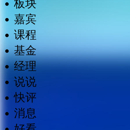
板块
嘉宾
课程
基金
经理
说说
快评
消息
好看