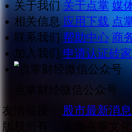
关于我们
关于点掌
媒
相关信息
应用下载
点
联系我们
帮助中心
商
加入我们
申请认证砖家
点掌财经微信公众号
友情链接：
股市最新消息
版权所有：
上海点掌文化科