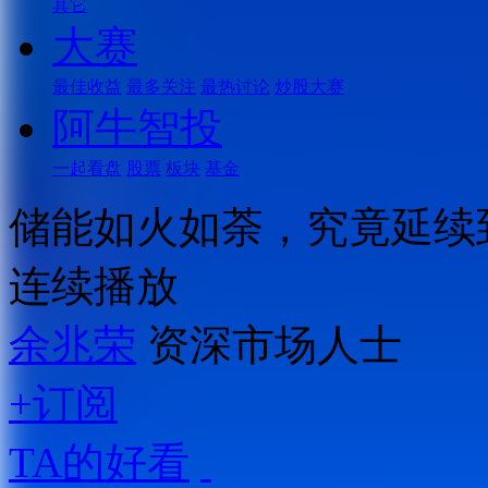
其它
大赛
最佳收益
最多关注
最热讨论
炒股大赛
阿牛智投
一起看盘
股票
板块
基金
储能如火如荼，究竟延续
连续播放
余兆荣
资深市场人士
+订阅
TA的好看