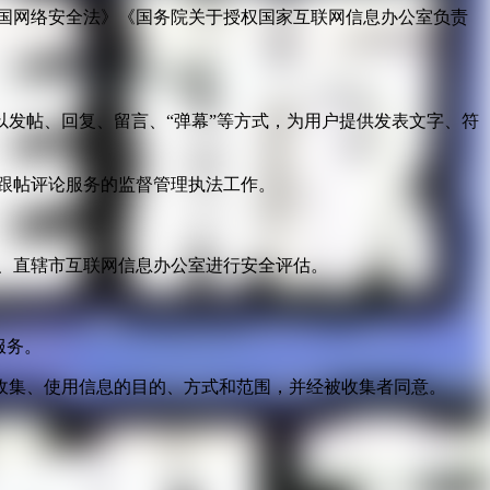
国网络安全法》《国务院关于授权国家互联网信息办公室负责
发帖、回复、留言、“弹幕”等方式，为用户提供发表文字、符
跟帖评论服务的监督管理执法工作。
。
、直辖市互联网信息办公室进行安全评估。
服务。
收集、使用信息的目的、方式和范围，并经被收集者同意。