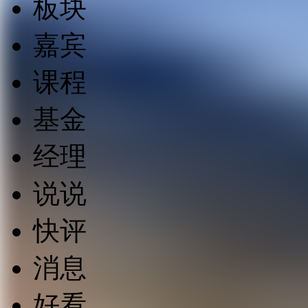
板块
嘉宾
课程
基金
经理
说说
快评
消息
好看