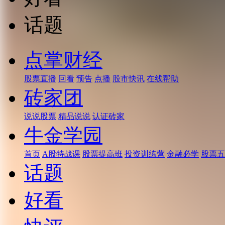
话题
点掌财经
股票直播
回看
预告
点播
股市快讯
在线帮助
砖家团
说说股票
精品说说
认证砖家
牛金学园
首页
A股特战课
股票提高班
投资训练营
金融必学
股票五
话题
好看