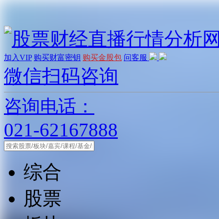
加入VIP
购买财富密钥
购买金股包
问客服
微信扫码咨询
咨询电话：
021-62167888
综合
股票