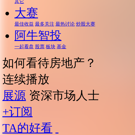
其它
大赛
最佳收益
最多关注
最热讨论
炒股大赛
阿牛智投
一起看盘
股票
板块
基金
如何看待房地产？
连续播放
展源
资深市场人士
+订阅
TA的好看