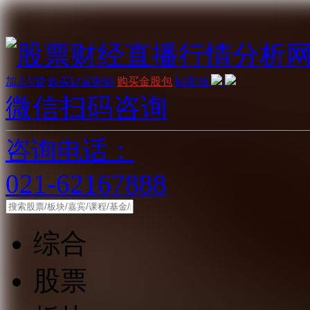
加入VIP
购买财富密钥
购买金股包
问客服
微信扫码咨询
咨询电话：
021-62167888
综合
股票