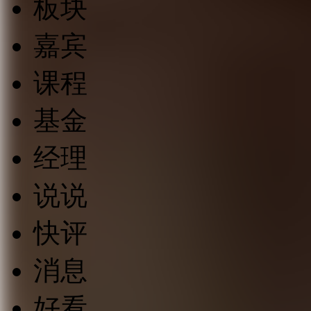
板块
嘉宾
课程
基金
经理
说说
快评
消息
好看