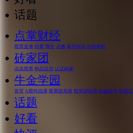
话题
点掌财经
股票直播
回看
预告
点播
股市快讯
在线帮助
砖家团
说说股票
精品说说
认证砖家
牛金学园
首页
A股特战课
股票提高班
投资训练营
金融必学
股票五
话题
好看