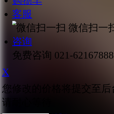
购物车
客服
微信扫一
咨询
免费咨询
021-62167888
X
您修改的价格将提交至后
请耐心等待