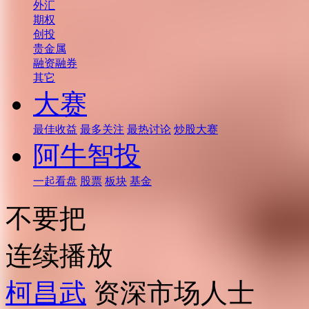
外汇
期权
创投
贵金属
融资融券
其它
大赛
最佳收益
最多关注
最热讨论
炒股大赛
阿牛智投
一起看盘
股票
板块
基金
不要把
连续播放
柯昌武
资深市场人士