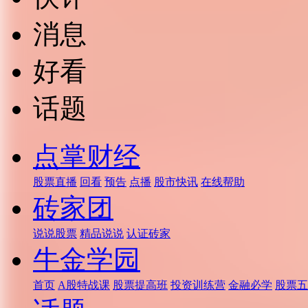
消息
好看
话题
点掌财经
股票直播
回看
预告
点播
股市快讯
在线帮助
砖家团
说说股票
精品说说
认证砖家
牛金学园
首页
A股特战课
股票提高班
投资训练营
金融必学
股票五