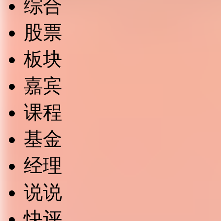
综合
股票
板块
嘉宾
课程
基金
经理
说说
快评