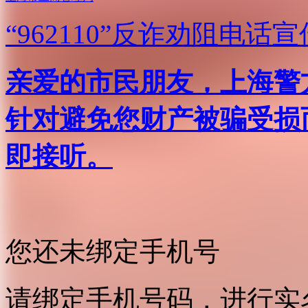
“962110”
反诈劝阻电话宣
亲爱的市民朋友，上海警方反
针对避免您财产被骗受损
即接听。
您还未绑定手机号
请绑定手机号码，进行实