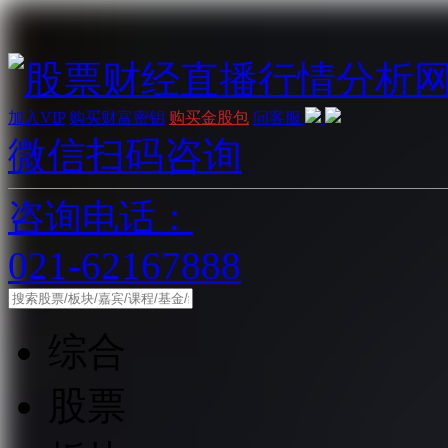
加入VIP
购买财富密钥
购买金股包
问客服
微信扫码咨询
咨询电话：
021-62167888
综合
股票