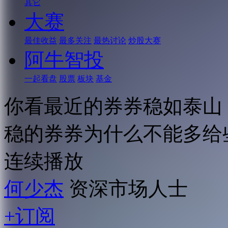
其它
大赛
最佳收益
最多关注
最热讨论
炒股大赛
阿牛智投
一起看盘
股票
板块
基金
你看最近的券券稳如泰山
稳的券券为什么不能多给
连续播放
何少杰
资深市场人士
+订阅