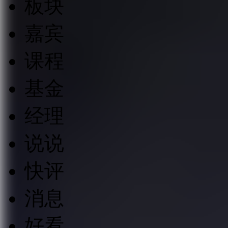
板块
嘉宾
课程
基金
经理
说说
快评
消息
好看