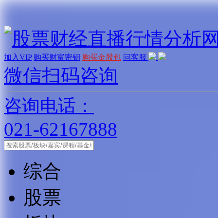
加入VIP
购买财富密钥
购买金股包
问客服
微信扫码咨询
咨询电话：
021-62167888
综合
股票