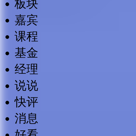
板块
嘉宾
课程
基金
经理
说说
快评
消息
好看