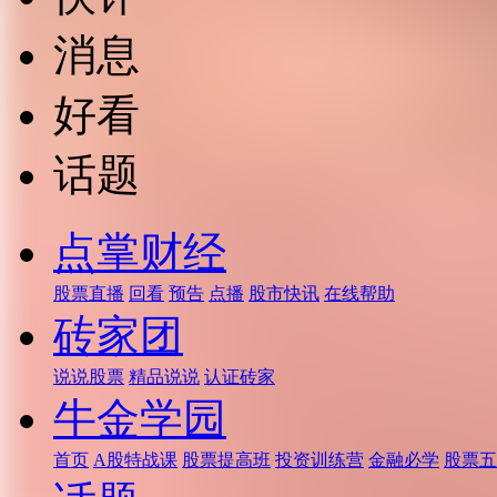
消息
好看
话题
点掌财经
股票直播
回看
预告
点播
股市快讯
在线帮助
砖家团
说说股票
精品说说
认证砖家
牛金学园
首页
A股特战课
股票提高班
投资训练营
金融必学
股票五