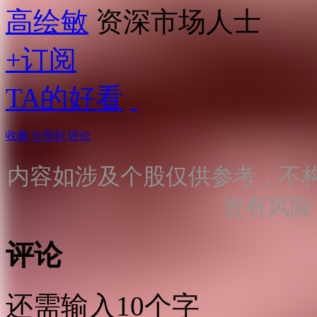
高绘敏
资深市场人士
+订阅
TA的好看
收藏
分享到
评论
内容如涉及个股仅供参考，不
资有风险
评论
还需输入10个字