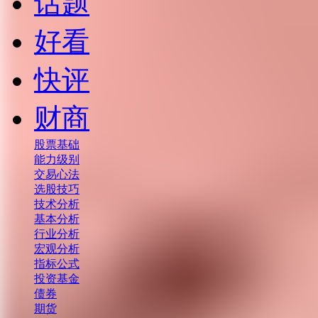
话题
好看
快评
财商
股票基础
能力级别
交易心法
选股技巧
技术分析
基本分析
行业分析
宏观分析
指标公式
投资基金
债券
期货