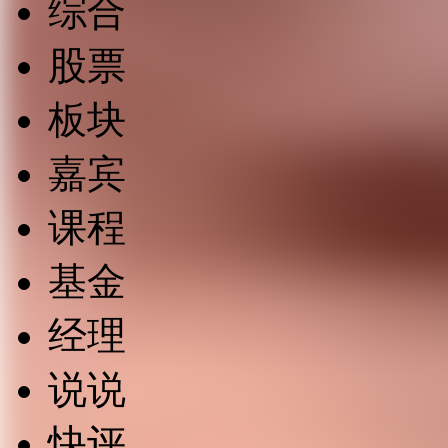
综合
股票
板块
嘉宾
课程
基金
经理
说说
快评