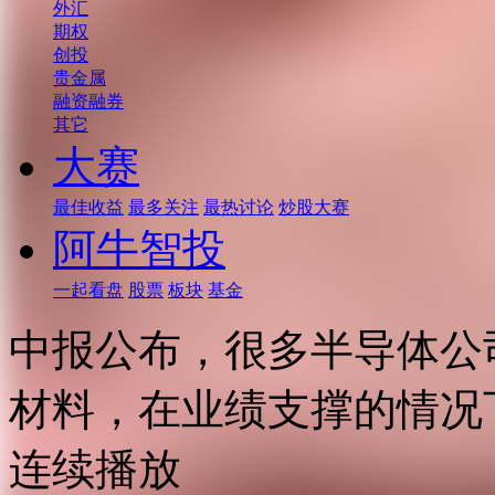
外汇
期权
创投
贵金属
融资融券
其它
大赛
最佳收益
最多关注
最热讨论
炒股大赛
阿牛智投
一起看盘
股票
板块
基金
中报公布，很多半导体公
材料，在业绩支撑的情况
连续播放