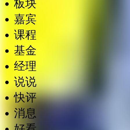
板块
嘉宾
课程
基金
经理
说说
快评
消息
好看