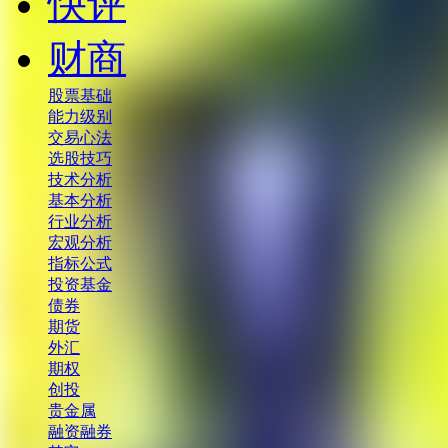
快评
财商
股票基础
能力级别
交易心法
选股技巧
技术分析
基本分析
行业分析
宏观分析
指标公式
投资基金
债券
期货
外汇
期权
创投
贵金属
融资融券