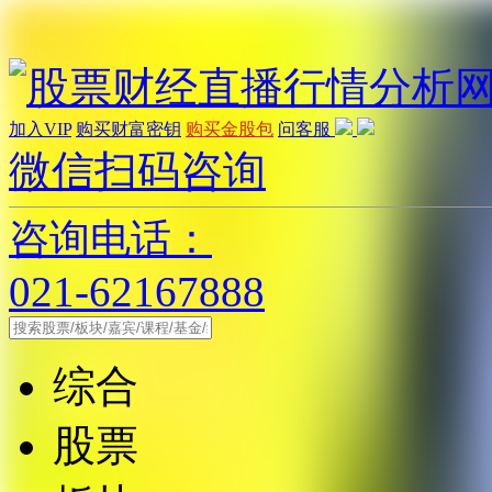
加入VIP
购买财富密钥
购买金股包
问客服
微信扫码咨询
咨询电话：
021-62167888
综合
股票