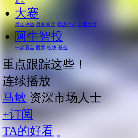
其它
大赛
最佳收益
最多关注
最热讨论
炒股大赛
阿牛智投
一起看盘
股票
板块
基金
重点跟踪这些！
连续播放
马敏
资深市场人士
+订阅
TA的好看