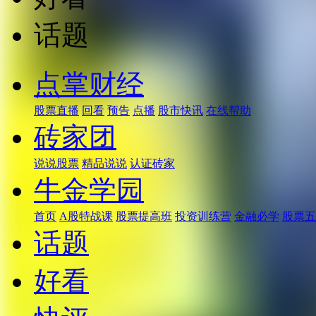
话题
点掌财经
股票直播
回看
预告
点播
股市快讯
在线帮助
砖家团
说说股票
精品说说
认证砖家
牛金学园
首页
A股特战课
股票提高班
投资训练营
金融必学
股票五
话题
好看