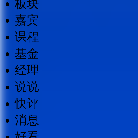
板块
嘉宾
课程
基金
经理
说说
快评
消息
好看