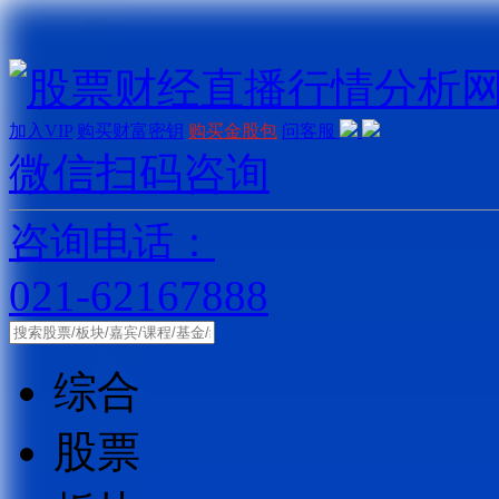
加入VIP
购买财富密钥
购买金股包
问客服
微信扫码咨询
咨询电话：
021-62167888
综合
股票