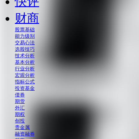
快评
财商
股票基础
能力级别
交易心法
选股技巧
技术分析
基本分析
行业分析
宏观分析
指标公式
投资基金
债券
期货
外汇
期权
创投
贵金属
融资融券