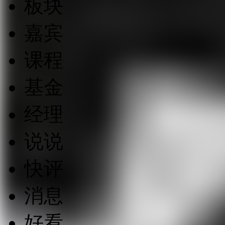
板块
嘉宾
课程
基金
经理
说说
快评
消息
好看