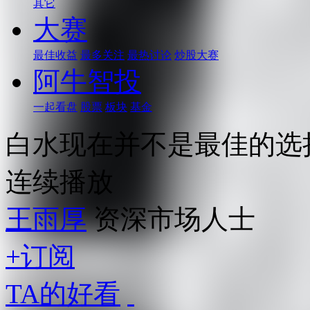
其它
大赛
最佳收益
最多关注
最热讨论
炒股大赛
阿牛智投
一起看盘
股票
板块
基金
白水现在并不是最佳的选
连续播放
王雨厚
资深市场人士
+订阅
TA的好看