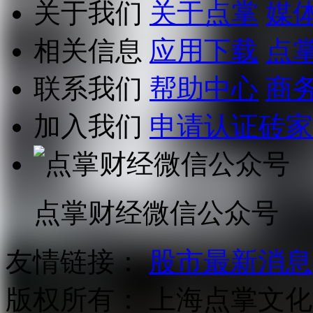
关于我们
关于点掌
媒
相关信息
应用下载
点
联系我们
帮助中心
商
加入我们
申请认证砖家
点掌财经微信公众号
友情链接：
股市最新消息
版权所有：
上海点掌文化科