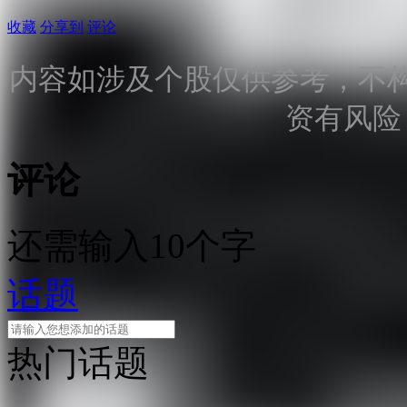
收藏
分享到
评论
内容如涉及个股仅供参考，不
资有风险
评论
还需输入10个字
话题
热门话题