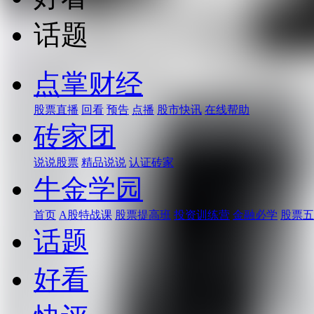
话题
点掌财经
股票直播
回看
预告
点播
股市快讯
在线帮助
砖家团
说说股票
精品说说
认证砖家
牛金学园
首页
A股特战课
股票提高班
投资训练营
金融必学
股票五
话题
好看