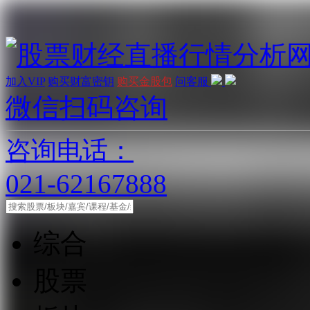
加入VIP
购买财富密钥
购买金股包
问客服
微信扫码咨询
咨询电话：
021-62167888
综合
股票