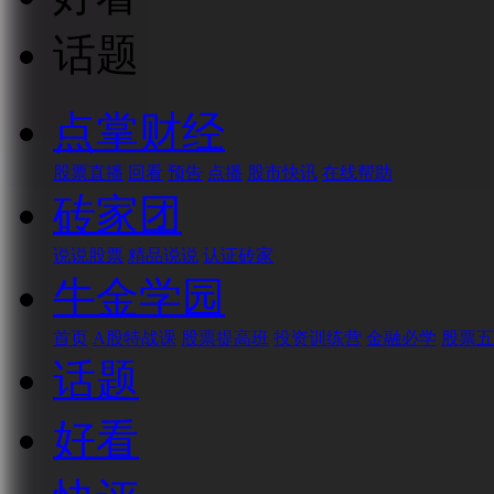
话题
点掌财经
股票直播
回看
预告
点播
股市快讯
在线帮助
砖家团
说说股票
精品说说
认证砖家
牛金学园
首页
A股特战课
股票提高班
投资训练营
金融必学
股票五
话题
好看