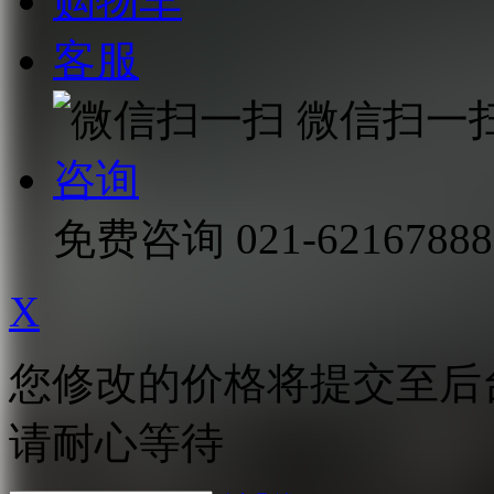
购物车
客服
微信扫一
咨询
免费咨询
021-62167888
X
您修改的价格将提交至后
请耐心等待