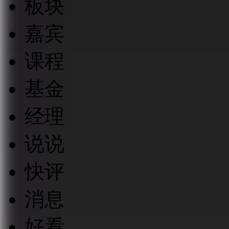
板块
嘉宾
课程
基金
经理
说说
快评
消息
好看