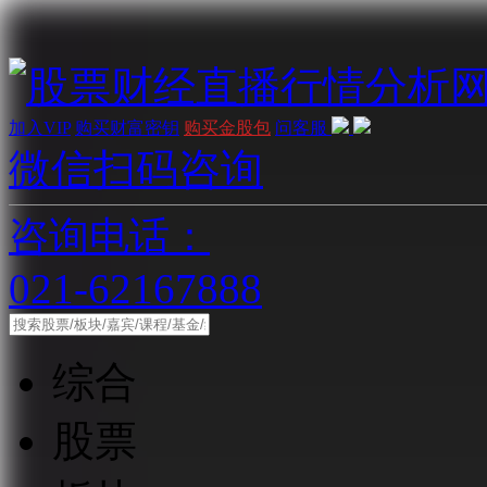
加入VIP
购买财富密钥
购买金股包
问客服
微信扫码咨询
咨询电话：
021-62167888
综合
股票