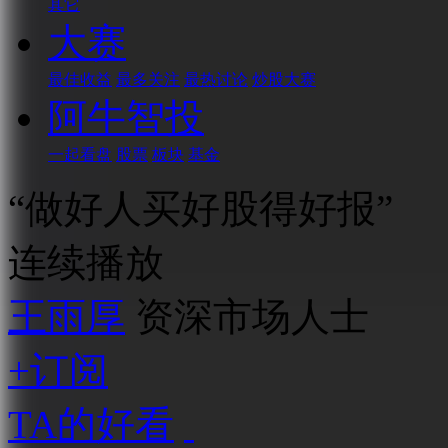
其它
大赛
最佳收益
最多关注
最热讨论
炒股大赛
阿牛智投
一起看盘
股票
板块
基金
“做好人买好股得好报”
连续播放
王雨厚
资深市场人士
+订阅
TA的好看