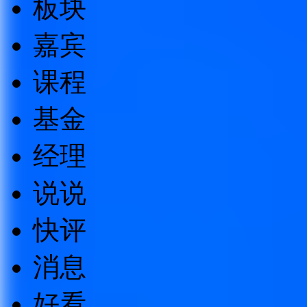
板块
嘉宾
课程
基金
经理
说说
快评
消息
好看