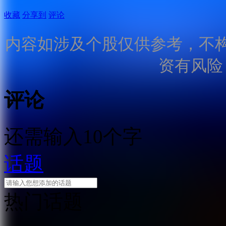
收藏
分享到
评论
内容如涉及个股仅供参考，不
资有风险
评论
还需输入10个字
话题
热门话题