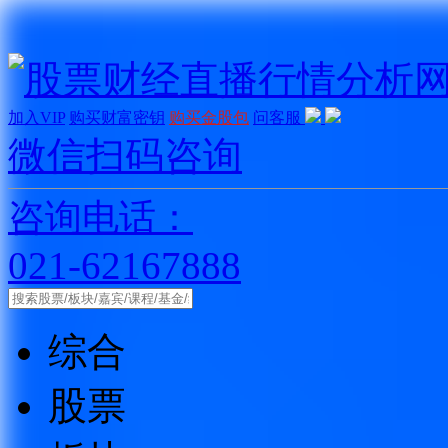
加入VIP
购买财富密钥
购买金股包
问客服
微信扫码咨询
咨询电话：
021-62167888
综合
股票