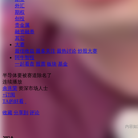
外汇
期权
创投
贵金属
融资融券
其它
大赛
最佳收益
最多关注
最热讨论
炒股大赛
阿牛智投
一起看盘
股票
板块
基金
半导体要被赛道除名了
连续播放
余兆荣
资深市场人士
+订阅
TA的好看
收藏
分享到
评论
内容如