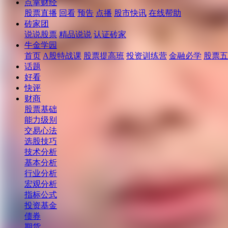
点掌财经
股票直播
回看
预告
点播
股市快讯
在线帮助
砖家团
说说股票
精品说说
认证砖家
牛金学园
首页
A股特战课
股票提高班
投资训练营
金融必学
股票五
话题
好看
快评
财商
股票基础
能力级别
交易心法
选股技巧
技术分析
基本分析
行业分析
宏观分析
指标公式
投资基金
债券
期货