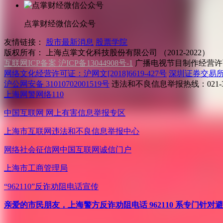
点掌财经微信公众号
友情链接：
股市最新消息
股票学院
版权所有：
上海点掌文化科技股份有限公司 （2012-2022）
互联网ICP备案 沪ICP备13044908号-1
广播电视节目制作经营许可
网络文化经营许可证：沪网文[2018]6619-427号
深圳证券交易
沪公网安备 31010702001519号
违法和不良信息举报热线：021-31
上海网警网络110
中国互联网
网上有害信息举报专区
上海市互联网
违法和不良信息举报中心
网络社会征信网
中国互联网诚信门户
上海市工商管理局
“962110”
反诈劝阻电话宣传
亲爱的市民朋友，上海警方反诈劝阻电话 962110 系专门