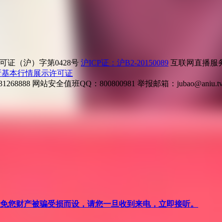
证（沪）字第0428号
沪ICP证：沪B2-20150089
互联网直播服务企
所基本行情展示许可证
268888
网站安全值班QQ：800800981
举报邮箱：
jubao@aniu.t
针对避免您财产被骗受损而设，请您一旦收到来电，立即接听。