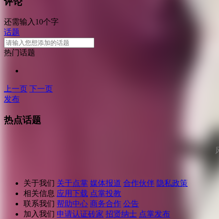
评论
还需输入10个字
话题
热门话题
上一页
下一页
发布
热点话题
关于我们
关于点掌
媒体报道
合作伙伴
隐私政策
相关信息
应用下载
点掌投教
联系我们
帮助中心
商务合作
公告
加入我们
申请认证砖家
招贤纳士
点掌发布