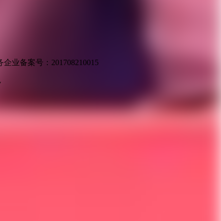
业备案号：201708210015
v