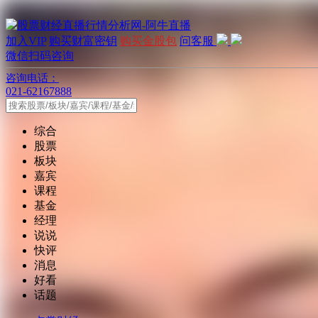
加入VIP
购买财富密钥
购买金股包
问客服
微信扫码咨询
咨询电话：
021-62167888
综合
股票
板块
嘉宾
课程
基金
经理
说说
快评
消息
好看
话题