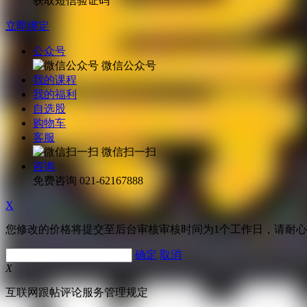
获取短信验证码
立即绑定
公众号
微信公众号
我的课程
我的福利
自选股
购物车
客服
微信扫一扫
咨询
免费咨询
021-62167888
X
您修改的价格将提交至后台审核审核时间为1个工作日，请耐
确定
取消
X
互联网跟帖评论服务管理规定