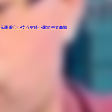
元课
股市小技巧
财经小课堂
牛券商城