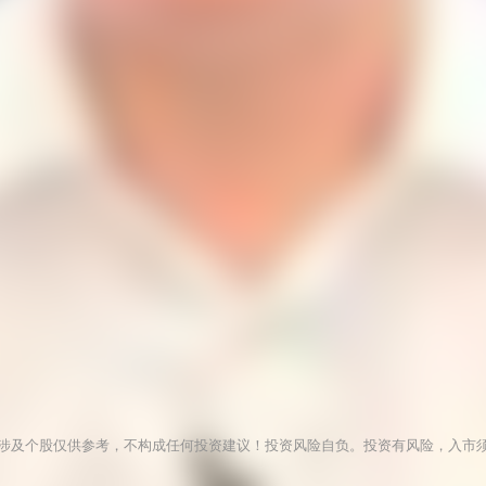
涉及个股仅供参考，不构成任何投资建议！投资风险自负。投资有风险，入市