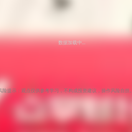
数据加载中...
风险提示：观点仅供参考学习，不构成投资建议，操作风险自担