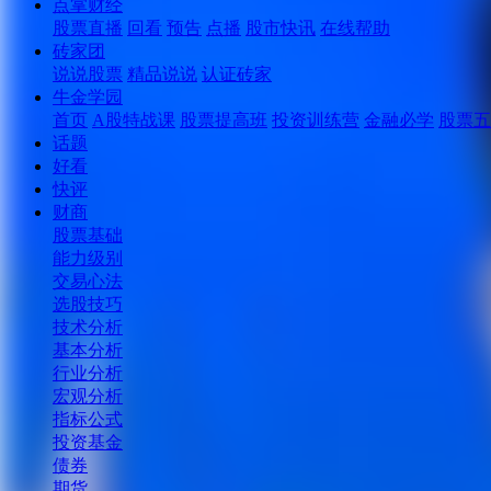
点掌财经
股票直播
回看
预告
点播
股市快讯
在线帮助
砖家团
说说股票
精品说说
认证砖家
牛金学园
首页
A股特战课
股票提高班
投资训练营
金融必学
股票五
话题
好看
快评
财商
股票基础
能力级别
交易心法
选股技巧
技术分析
基本分析
行业分析
宏观分析
指标公式
投资基金
债券
期货