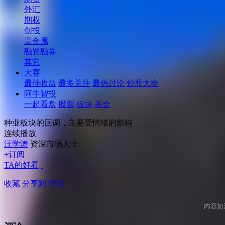
外汇
期权
创投
贵金属
融资融券
其它
大赛
最佳收益
最多关注
最热讨论
炒股大赛
阿牛智投
一起看盘
股票
板块
基金
种业板块的回调，主要受情绪的影响
连续播放
汪学涛
资深市场人士
+订阅
TA的好看
收藏
分享到
评论
内容如