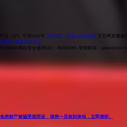
证（沪）字第0428号
沪ICP证：沪B2-20150089
互联网直播服务企
所基本行情展示许可证
268888
网站安全值班QQ：800800981
举报邮箱：
jubao@aniu.t
针对避免您财产被骗受损而设，请您一旦收到来电，立即接听。