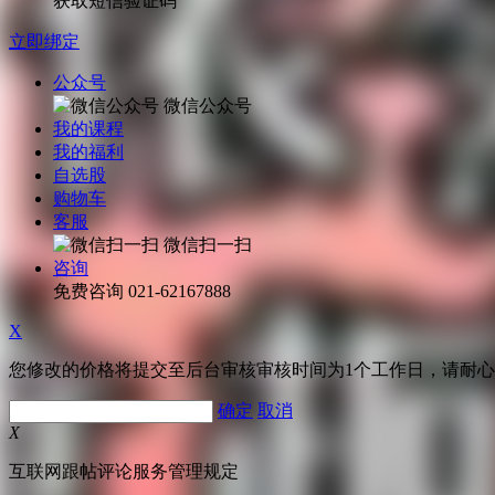
获取短信验证码
立即绑定
公众号
微信公众号
我的课程
我的福利
自选股
购物车
客服
微信扫一扫
咨询
免费咨询
021-62167888
X
您修改的价格将提交至后台审核审核时间为1个工作日，请耐
确定
取消
X
互联网跟帖评论服务管理规定