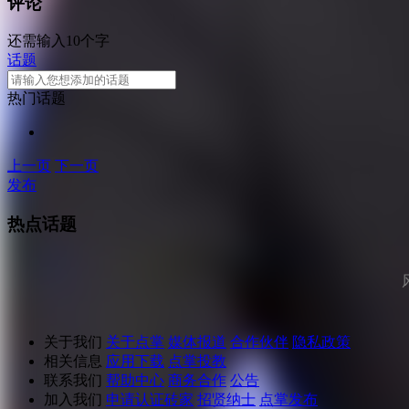
评论
还需输入10个字
话题
热门话题
上一页
下一页
发布
热点话题
关于我们
关于点掌
媒体报道
合作伙伴
隐私政策
相关信息
应用下载
点掌投教
联系我们
帮助中心
商务合作
公告
加入我们
申请认证砖家
招贤纳士
点掌发布