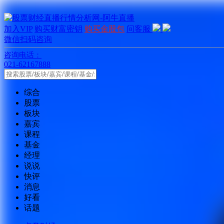
加入VIP
购买财富密钥
购买金股包
问客服
微信扫码咨询
咨询电话：
021-62167888
综合
股票
板块
嘉宾
课程
基金
经理
说说
快评
消息
好看
话题