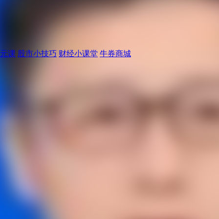
元课
股市小技巧
财经小课堂
牛券商城