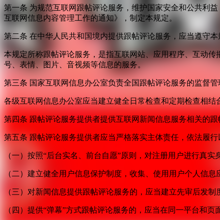
第一条 为规范互联网跟帖评论服务，维护国家安全和公共利
互联网信息内容管理工作的通知》，制定本规定。
第二条 在中华人民共和国境内提供跟帖评论服务，应当遵守本
本规定所称跟帖评论服务，是指互联网站、应用程序、互动传
号、表情、图片、音视频等信息的服务。
第三条 国家互联网信息办公室负责全国跟帖评论服务的监督
各级互联网信息办公室应当建立健全日常检查和定期检查相结
第四条 跟帖评论服务提供者提供互联网新闻信息服务相关的
第五条 跟帖评论服务提供者应当严格落实主体责任，依法履行
（一）按照“后台实名、前台自愿”原则，对注册用户进行真实
（二）建立健全用户信息保护制度，收集、使用用户个人信息
（三）对新闻信息提供跟帖评论服务的，应当建立先审后发制
（四）提供“弹幕”方式跟帖评论服务的，应当在同一平台和页