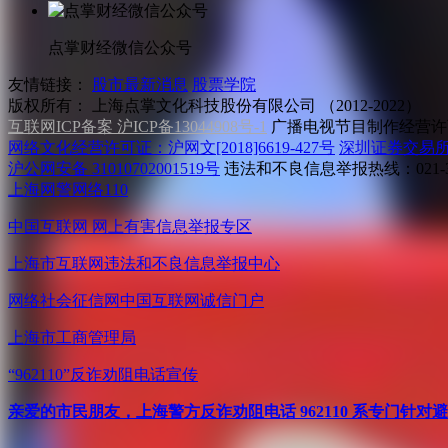
点掌财经微信公众号
友情链接：
股市最新消息
股票学院
版权所有：
上海点掌文化科技股份有限公司 （2012-2022）
互联网ICP备案 沪ICP备13044908号-1
广播电视节目制作经营许可
网络文化经营许可证：沪网文[2018]6619-427号
深圳证券交易
沪公网安备 31010702001519号
违法和不良信息举报热线：021-31
上海网警网络110
中国互联网
网上有害信息举报专区
上海市互联网
违法和不良信息举报中心
网络社会征信网
中国互联网诚信门户
上海市工商管理局
“962110”
反诈劝阻电话宣传
亲爱的市民朋友，上海警方反诈劝阻电话 962110 系专门