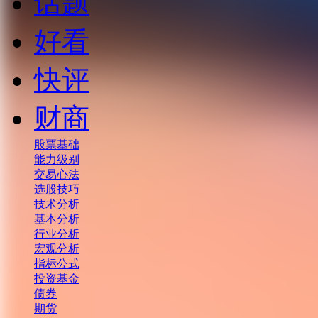
话题
好看
快评
财商
股票基础
能力级别
交易心法
选股技巧
技术分析
基本分析
行业分析
宏观分析
指标公式
投资基金
债券
期货