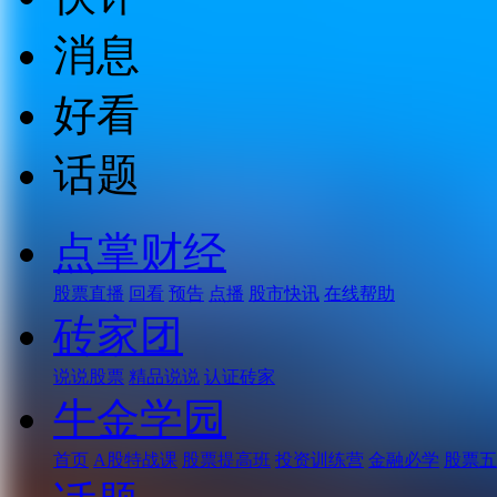
消息
好看
话题
点掌财经
股票直播
回看
预告
点播
股市快讯
在线帮助
砖家团
说说股票
精品说说
认证砖家
牛金学园
首页
A股特战课
股票提高班
投资训练营
金融必学
股票五