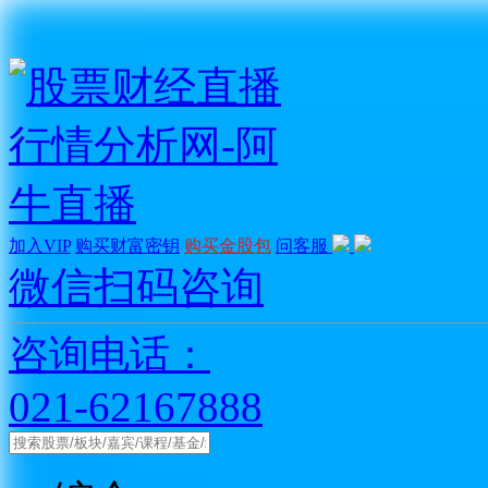
加入VIP
购买财富密钥
购买金股包
问客服
微信扫码咨询
咨询电话：
021-62167888