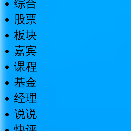
综合
股票
板块
嘉宾
课程
基金
经理
说说
快评