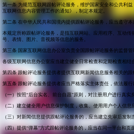
第一条 为规范互联网跟帖评论服务，维护国家安全和公共利
互联网信息内容管理工作的通知》，制定本规定。
第二条 在中华人民共和国境内提供跟帖评论服务，应当遵守本
本规定所称跟帖评论服务，是指互联网站、应用程序、互动传
号、表情、图片、音视频等信息的服务。
第三条 国家互联网信息办公室负责全国跟帖评论服务的监督
各级互联网信息办公室应当建立健全日常检查和定期检查相结
第四条 跟帖评论服务提供者提供互联网新闻信息服务相关的
第五条 跟帖评论服务提供者应当严格落实主体责任，依法履行
（一）按照“后台实名、前台自愿”原则，对注册用户进行真实
（二）建立健全用户信息保护制度，收集、使用用户个人信息
（三）对新闻信息提供跟帖评论服务的，应当建立先审后发制
（四）提供“弹幕”方式跟帖评论服务的，应当在同一平台和页