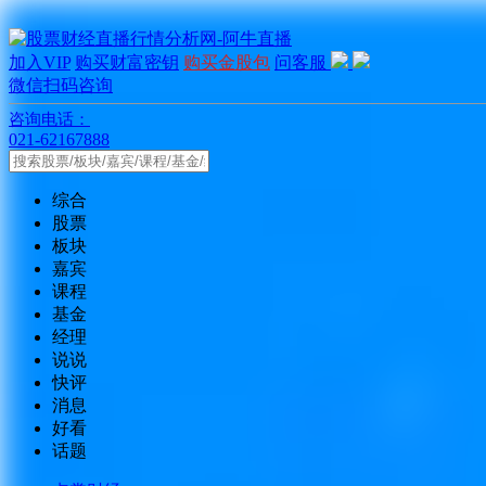
加入VIP
购买财富密钥
购买金股包
问客服
微信扫码咨询
咨询电话：
021-62167888
综合
股票
板块
嘉宾
课程
基金
经理
说说
快评
消息
好看
话题