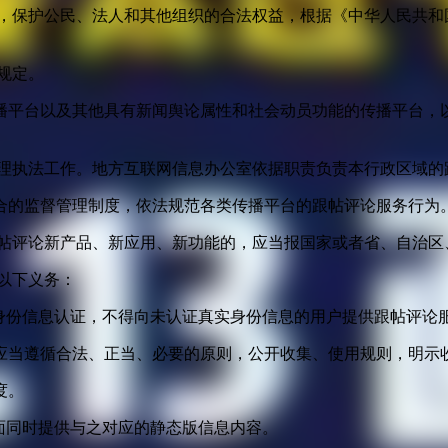
益，保护公民、法人和其他组织的合法权益，根据《中华人民共和
规定。
播平台以及其他具有新闻舆论属性和社会动员功能的传播平台，以
管理执法工作。地方互联网信息办公室依据职责负责本行政区域的
合的监督管理制度，依法规范各类传播平台的跟帖评论服务行为
跟帖评论新产品、新应用、新功能的，应当报国家或者省、自治区
以下义务：
身份信息认证，不得向未认证真实身份信息的用户提供跟帖评论
应当遵循合法、正当、必要的原则，公开收集、使用规则，明示
度。
面同时提供与之对应的静态版信息内容。