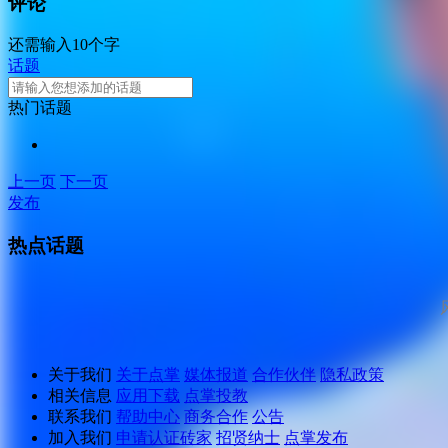
评论
还需输入10个字
话题
热门话题
上一页
下一页
发布
热点话题
关于我们
关于点掌
媒体报道
合作伙伴
隐私政策
相关信息
应用下载
点掌投教
联系我们
帮助中心
商务合作
公告
加入我们
申请认证砖家
招贤纳士
点掌发布