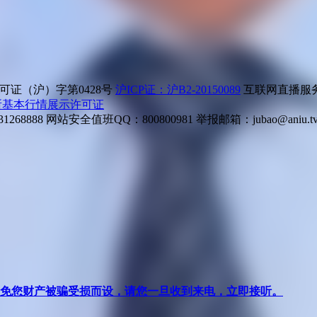
证（沪）字第0428号
沪ICP证：沪B2-20150089
互联网直播服务企
所基本行情展示许可证
268888
网站安全值班QQ：800800981
举报邮箱：
jubao@aniu.t
针对避免您财产被骗受损而设，请您一旦收到来电，立即接听。