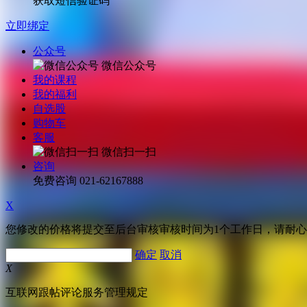
获取短信验证码
立即绑定
公众号
微信公众号
我的课程
我的福利
自选股
购物车
客服
微信扫一扫
咨询
免费咨询
021-62167888
X
您修改的价格将提交至后台审核审核时间为1个工作日，请耐
确定
取消
X
互联网跟帖评论服务管理规定