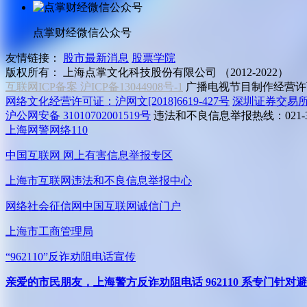
点掌财经微信公众号
友情链接：
股市最新消息
股票学院
版权所有：
上海点掌文化科技股份有限公司 （2012-2022）
互联网ICP备案 沪ICP备13044908号-1
广播电视节目制作经营许可
网络文化经营许可证：沪网文[2018]6619-427号
深圳证券交易
沪公网安备 31010702001519号
违法和不良信息举报热线：021-31
上海网警网络110
中国互联网
网上有害信息举报专区
上海市互联网
违法和不良信息举报中心
网络社会征信网
中国互联网诚信门户
上海市工商管理局
“962110”
反诈劝阻电话宣传
亲爱的市民朋友，上海警方反诈劝阻电话 962110 系专门