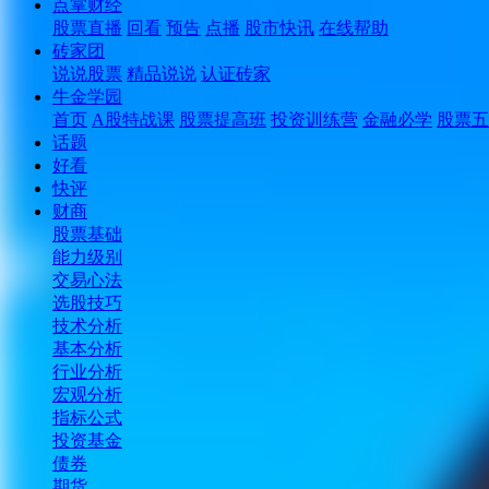
点掌财经
股票直播
回看
预告
点播
股市快讯
在线帮助
砖家团
说说股票
精品说说
认证砖家
牛金学园
首页
A股特战课
股票提高班
投资训练营
金融必学
股票五
话题
好看
快评
财商
股票基础
能力级别
交易心法
选股技巧
技术分析
基本分析
行业分析
宏观分析
指标公式
投资基金
债券
期货