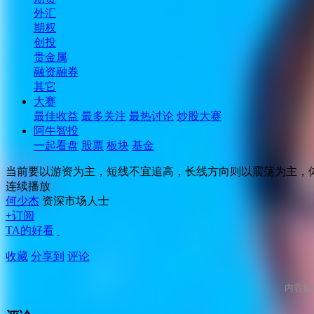
外汇
期权
创投
贵金属
融资融券
其它
大赛
最佳收益
最多关注
最热讨论
炒股大赛
阿牛智投
一起看盘
股票
板块
基金
当前要以游资为主，短线不宜追高，长线方向则以震荡为主，
连续播放
何少杰
资深市场人士
+订阅
TA的好看
收藏
分享到
评论
内容如