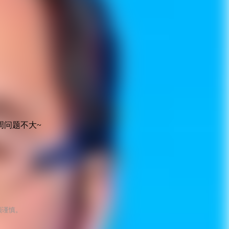
周问题不大~
须谨慎。