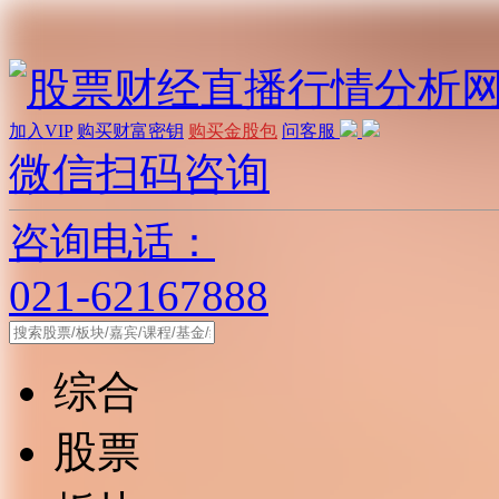
加入VIP
购买财富密钥
购买金股包
问客服
微信扫码咨询
咨询电话：
021-62167888
综合
股票