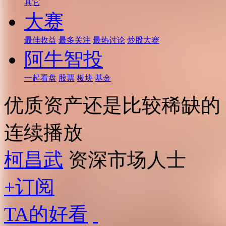
其它
大赛
最佳收益
最多关注
最热讨论
炒股大赛
阿牛智投
一起看盘
股票
板块
基金
优质资产还是比较稀缺的
连续播放
柯昌武
资深市场人士
+订阅
TA的好看