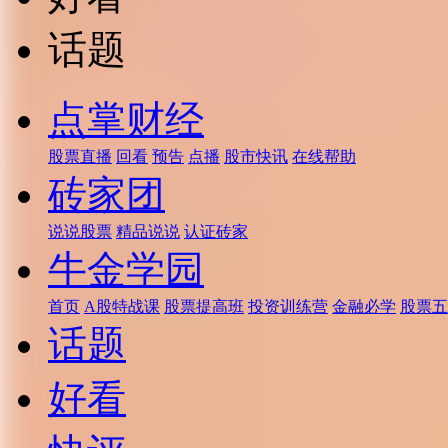
话题
点掌财经
股票直播
回看
预告
点播
股市快讯
在线帮助
砖家团
说说股票
精品说说
认证砖家
牛金学园
首页
A股特战课
股票提高班
投资训练营
金融必学
股票五
话题
好看