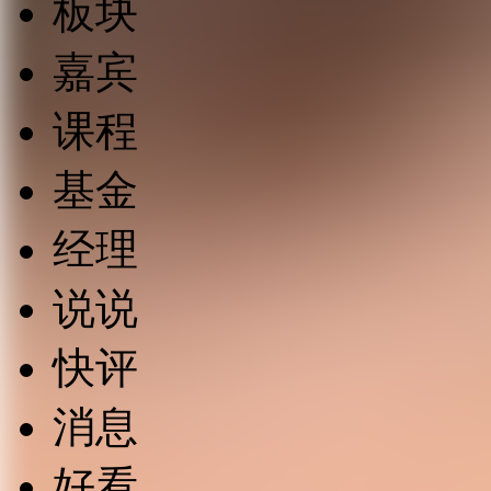
板块
嘉宾
课程
基金
经理
说说
快评
消息
好看