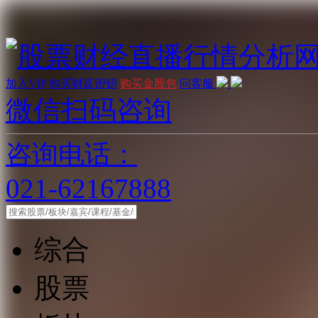
加入VIP
购买财富密钥
购买金股包
问客服
微信扫码咨询
咨询电话：
021-62167888
综合
股票