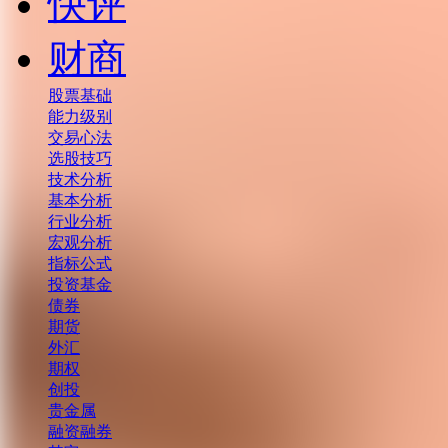
快评
财商
股票基础
能力级别
交易心法
选股技巧
技术分析
基本分析
行业分析
宏观分析
指标公式
投资基金
债券
期货
外汇
期权
创投
贵金属
融资融券