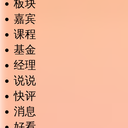
板块
嘉宾
课程
基金
经理
说说
快评
消息
好看