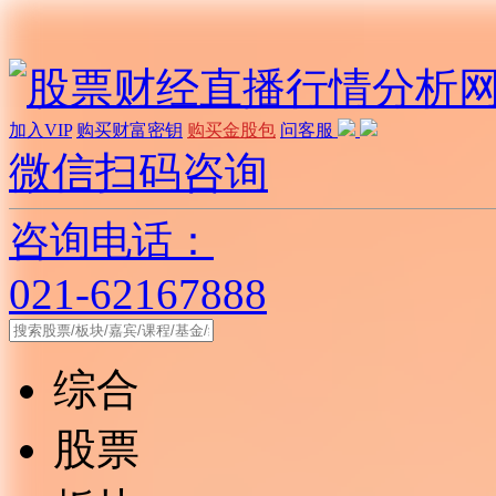
加入VIP
购买财富密钥
购买金股包
问客服
微信扫码咨询
咨询电话：
021-62167888
综合
股票