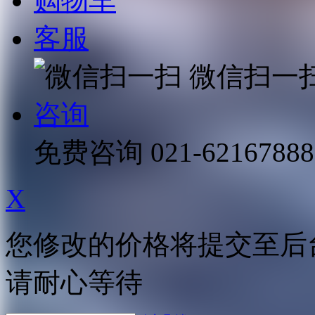
购物车
客服
微信扫一
咨询
免费咨询
021-62167888
X
您修改的价格将提交至后
请耐心等待