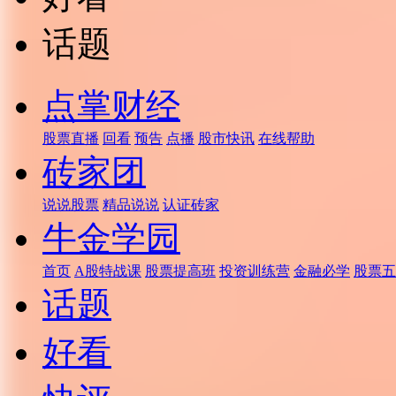
话题
点掌财经
股票直播
回看
预告
点播
股市快讯
在线帮助
砖家团
说说股票
精品说说
认证砖家
牛金学园
首页
A股特战课
股票提高班
投资训练营
金融必学
股票五
话题
好看