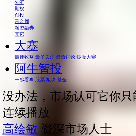
外汇
期权
创投
贵金属
融资融券
其它
大赛
最佳收益
最多关注
最热讨论
炒股大赛
阿牛智投
一起看盘
股票
板块
基金
没办法，市场认可它你只
连续播放
高绘敏
资深市场人士