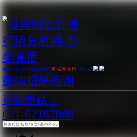
加入VIP
购买财富密钥
购买金股包
问客服
微信扫码咨询
咨询电话：
021-62167888