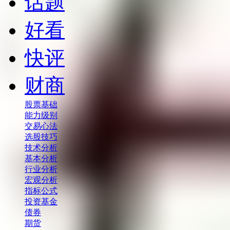
话题
好看
快评
财商
股票基础
能力级别
交易心法
选股技巧
技术分析
基本分析
行业分析
宏观分析
指标公式
投资基金
债券
期货