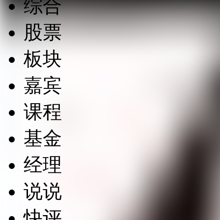
综合
股票
板块
嘉宾
课程
基金
经理
说说
快评