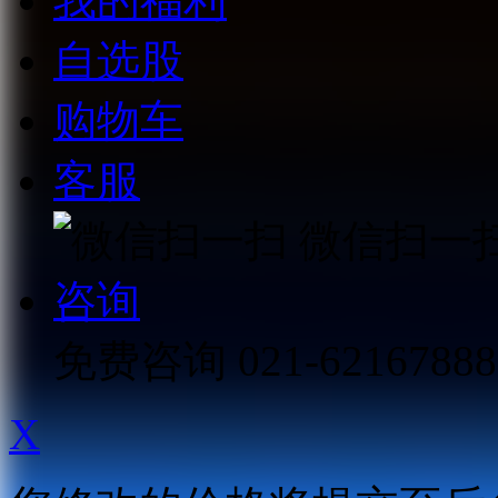
我的福利
自选股
购物车
客服
微信扫一
咨询
免费咨询
021-62167888
X