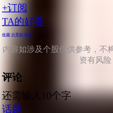
+订阅
TA的好看
收藏
分享到
评论
内容如涉及个股仅供参考，不
资有风险
评论
还需输入10个字
话题