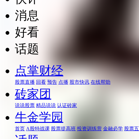
消息
好看
话题
点掌财经
股票直播
回看
预告
点播
股市快讯
在线帮助
砖家团
说说股票
精品说说
认证砖家
牛金学园
首页
A股特战课
股票提高班
投资训练营
金融必学
股票五