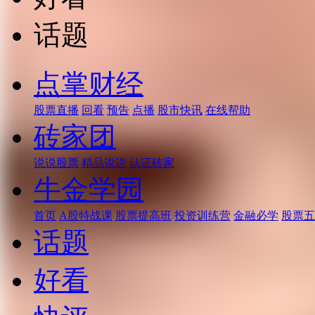
话题
点掌财经
股票直播
回看
预告
点播
股市快讯
在线帮助
砖家团
说说股票
精品说说
认证砖家
牛金学园
首页
A股特战课
股票提高班
投资训练营
金融必学
股票五
话题
好看