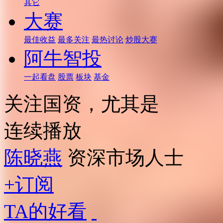
其它
大赛
最佳收益
最多关注
最热讨论
炒股大赛
阿牛智投
一起看盘
股票
板块
基金
关注国资，尤其是
连续播放
陈晓燕
资深市场人士
+订阅
TA的好看