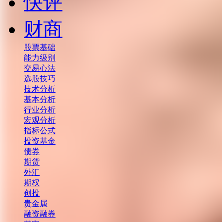
快评
财商
股票基础
能力级别
交易心法
选股技巧
技术分析
基本分析
行业分析
宏观分析
指标公式
投资基金
债券
期货
外汇
期权
创投
贵金属
融资融券