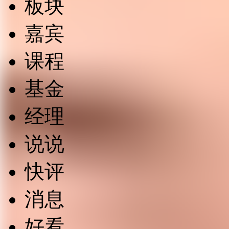
板块
嘉宾
课程
基金
经理
说说
快评
消息
好看