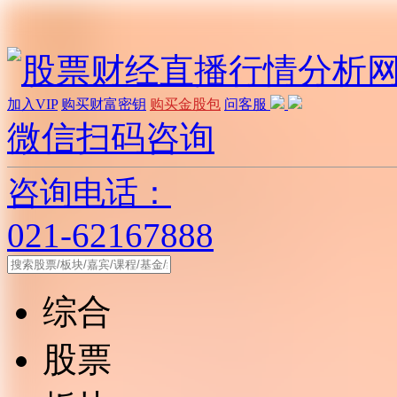
加入VIP
购买财富密钥
购买金股包
问客服
微信扫码咨询
咨询电话：
021-62167888
综合
股票