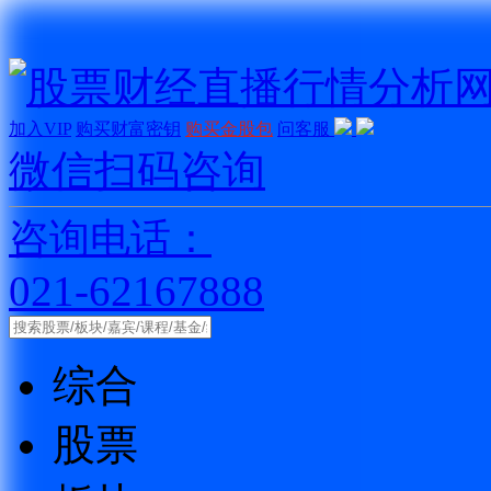
加入VIP
购买财富密钥
购买金股包
问客服
微信扫码咨询
咨询电话：
021-62167888
综合
股票