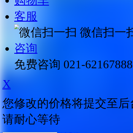
购物车
客服
微信扫一
咨询
免费咨询
021-62167888
X
您修改的价格将提交至后
请耐心等待