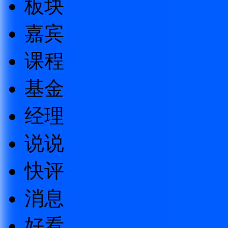
板块
嘉宾
课程
基金
经理
说说
快评
消息
好看