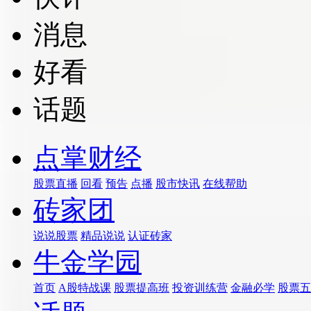
消息
好看
话题
点掌财经
股票直播
回看
预告
点播
股市快讯
在线帮助
砖家团
说说股票
精品说说
认证砖家
牛金学园
首页
A股特战课
股票提高班
投资训练营
金融必学
股票五