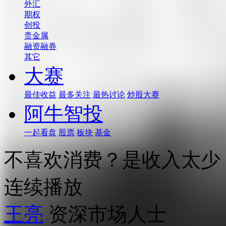
外汇
期权
创投
贵金属
融资融券
其它
大赛
最佳收益
最多关注
最热讨论
炒股大赛
阿牛智投
一起看盘
股票
板块
基金
不喜欢消费？是收入太少
连续播放
王亮
资深市场人士