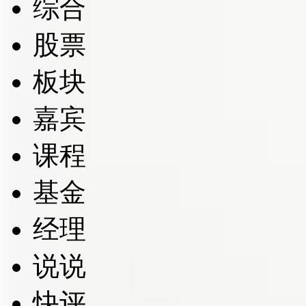
综合
股票
板块
嘉宾
课程
基金
经理
说说
快评