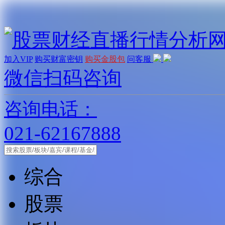
加入VIP
购买财富密钥
购买金股包
问客服
微信扫码咨询
咨询电话：
021-62167888
综合
股票