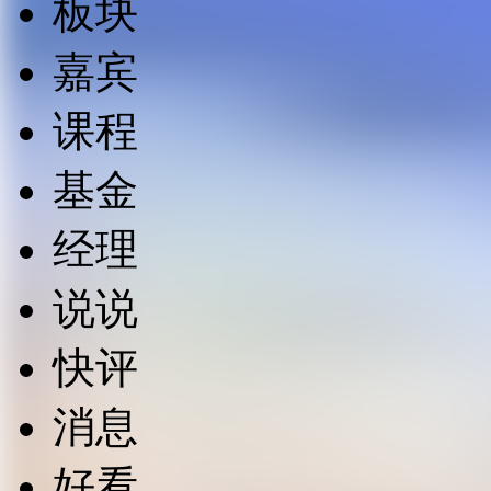
板块
嘉宾
课程
基金
经理
说说
快评
消息
好看