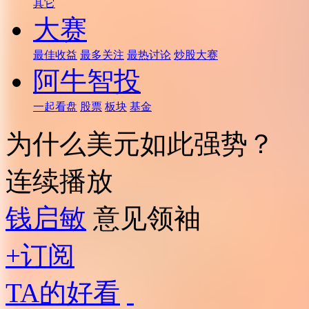
其它
大赛
最佳收益
最多关注
最热讨论
炒股大赛
阿牛智投
一起看盘
股票
板块
基金
为什么美元如此强势？
连续播放
钱启敏
意见领袖
+订阅
TA的好看