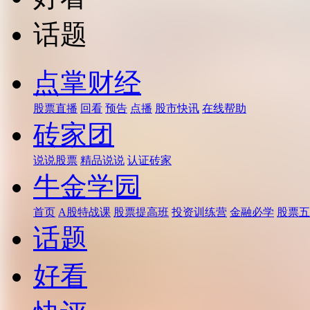
话题
点掌财经
股票直播
回看
预告
点播
股市快讯
在线帮助
砖家团
说说股票
精品说说
认证砖家
牛金学园
首页
A股特战课
股票提高班
投资训练营
金融必学
股票五
话题
好看